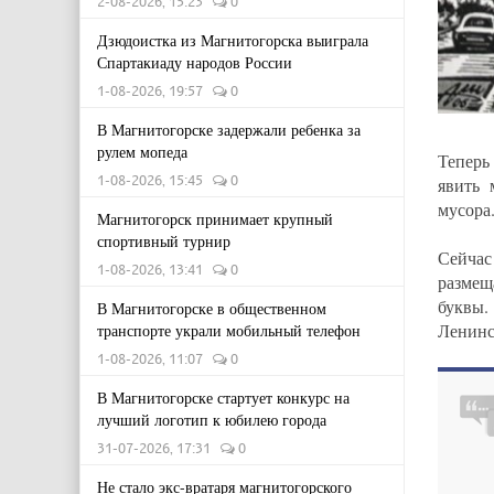
2-08-2026, 15:23
0
Дзюдоистка из Магнитогорска выиграла
Спартакиаду народов России
1-08-2026, 19:57
0
В Магнитогорске задержали ребенка за
рулем мопеда
Теперь
1-08-2026, 15:45
0
явить 
мусора
Магнитогорск принимает крупный
спортивный турнир
Сейчас
1-08-2026, 13:41
0
размещ
буквы.
В Магнитогорске в общественном
Ленинс
транспорте украли мобильный телефон
1-08-2026, 11:07
0
В Магнитогорске стартует конкурс на
лучший логотип к юбилею города
31-07-2026, 17:31
0
Не стало экс-вратаря магнитогорского