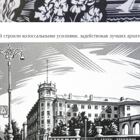
й строили колоссальными усилиями, задействовав лучших архит