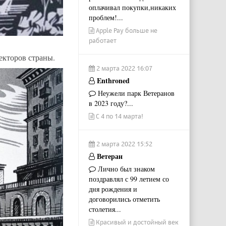
оплачивал покупки,никаких
проблем!...
Apple Pay больше не
работает
екторов страны.
2 марта 2022 16:07
Enthroned
Неужели парк Ветеранов
в 2023 году?...
С 4 по 14 марта!
2 марта 2022 15:52
Ветеран
Лично был знаком
поздравлял с 99 летием со
дня рождения и
договорились отметить
столетия...
Красивый и достойный век