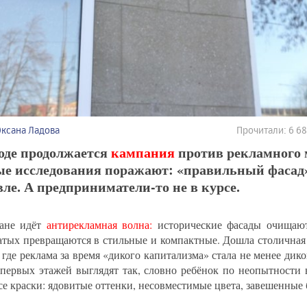
Оксана Ладова
Прочитали: 6 6
оде продолжается
кампания
против рекламного 
ые исследования поражают: «правильный фасад»
ле. А предприниматели-то не в курсе.
ане идёт
антирекламная волна:
исторические фасады очищают
атых превращаются в стильные и компактные. Дошла столичная
 где реклама за время «дикого капитализма» стала не менее дик
первых этажей выглядят так, словно ребёнок по неопытности 
все краски: ядовитые оттенки, несовместимые цвета, завешенные