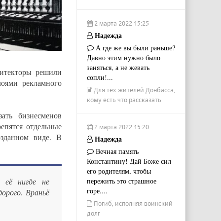
2 марта 2022 15:25
Надежда
А где же вы были раньше?
Давно этим нужно было
заняться, а не жевать
хитекторы решили
сопли!...
лоями рекламного
Для тех жителей Донбасса,
кому есть что рассказать
ать бизнесменов
репятся отдельные
2 марта 2022 15:20
зданном виде. В
Надежда
Вечная память
Константину! Дай Боже сил
его родителям, чтобы
 её нигде не
пережить это страшное
горе....
орого. Враньё
Погиб, исполняя воинский
долг