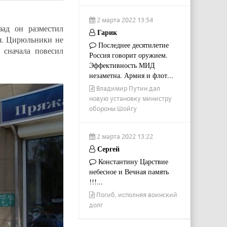
2 марта 2022 13:54
зад он разместил
Гарик
я. Цирюльники не
Последнее десятилетие
 сначала повесил
Россия говорит оружием.
Эффективность МИД
незаметна. Армия и флот...
Владимир Путин дал
новую установку министру
обороны Шойгу
2 марта 2022 13:22
Сергей
Константину Царствие
небесное и Вечная память
!!!...
Погиб, исполняя воинский
долг