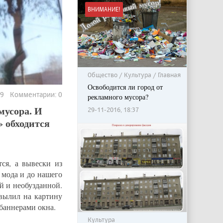
ВНИМАНИЕ!
Общество / Культура / Главная
Освободится ли город от
89 Комментарии: 0
рекламного мусора?
мусора. И
29-11-2016, 18:37
 обходится
ся, а вывески из
 мода и до нашего
ой и необузданной.
вылил на картину
 баннерами окна.
Культура