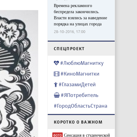
Времена рекламного
беспредела закончились.
Власти взялись за наведение
порядка на улицах города
28-10-2016, 17:00
CПЕЦПРОЕКТ
#ЛюблюМагнитку
#КиноМагнитки
#ГлазамиДетей
#ЯПотребитель
#ГородОбластьСтрана
КОРОТКО О ВАЖНОМ
Сенсация в студенческой
ФОТО