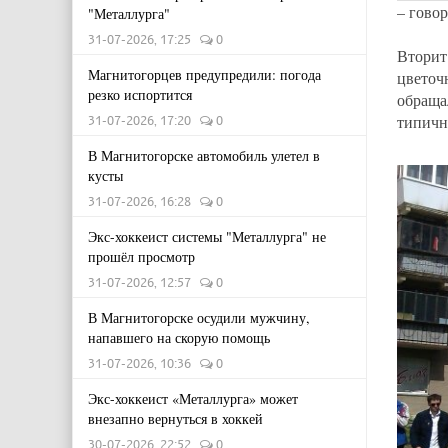
– гово
"Металлурга"
31-07-2026, 17:25
0
Втори
Магнитогорцев предупредили: погода
цветоч
резко испортится
обраща
типичну
31-07-2026, 17:20
0
В Магнитогорске автомобиль улетел в
кусты
31-07-2026, 16:28
0
Экс-хоккеист системы "Металлурга" не
прошёл просмотр
31-07-2026, 12:57
0
В Магнитогорске осудили мужчину,
напавшего на скорую помощь
31-07-2026, 10:36
0
Экс-хоккеист «Металлурга» может
внезапно вернуться в хоккей
30-07-2026, 22:52
0