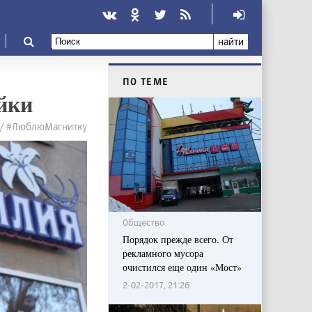
найти
ПО ТЕМЕ
йки
я / #ЛюблюМагнитку
Общество
Порядок прежде всего. От
рекламного мусора
очистился еще один «Мост»
2-02-2017, 21:26