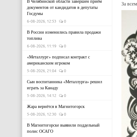
В Челябинской области завершен приём
За всем
документов от кандидатов в депутаты
Госдумы
6-08-2026, 12:53
0
В России изменились правила продажи
топлива
6-08-2026, 11:19
0
«Металлург» подписал контракт с
американским игроком
5-08-2026, 21:04
0
Сын воспитанника «Металлурга» решил
играть за Канаду
5-08-2026, 14:12
0
Жара вернётся в Магнитогорск
5-08-2026, 12:30
0
В Магнитогорске выявили поддельный
полис ОСАГО