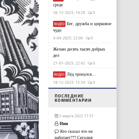
среде
26-12-2025, 14:28
0
Бег, дружба и цирковое
ВИДЕО
чудо
4-04-2025, 22:06
0
Желаю десять тысяч добрых
дел
21-01-2025, 22:42
0
Лёд тронулся…
ВИДЕО
18-12-2023, 15:34
0
ПОСЛЕДНИЕ
КОММЕНТАРИИ
2 марта 2022 17:57
Ннн
Кто сказал что не
работает??? Сегодня