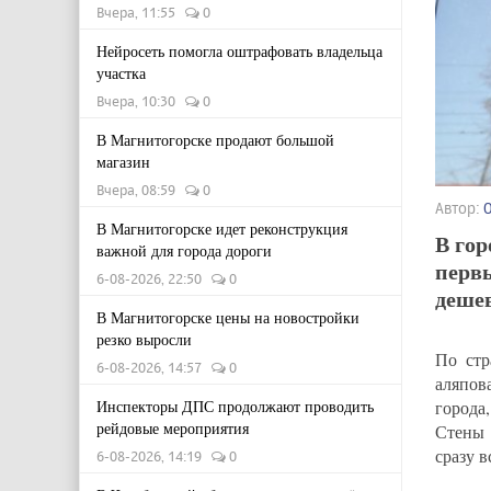
Вчера, 11:55
0
Нейросеть помогла оштрафовать владельца
участка
Вчера, 10:30
0
В Магнитогорске продают большой
магазин
Вчера, 08:59
0
Автор:
В Магнитогорске идет реконструкция
В гор
важной для города дороги
перв
6-08-2026, 22:50
0
дешев
В Магнитогорске цены на новостройки
резко выросли
По стр
6-08-2026, 14:57
0
аляпов
города,
Инспекторы ДПС продолжают проводить
рейдовые мероприятия
Стены 
сразу 
6-08-2026, 14:19
0