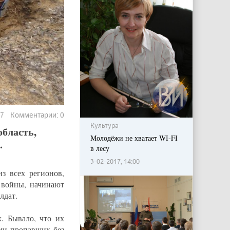
87 Комментарии: 0
Культура
область,
Молодёжи не хватает WI-FI
.
в лесу
3-02-2017, 14:00
з всех регионов,
 войны, начинают
лдат.
. Бывало, что их
ами пропавших без