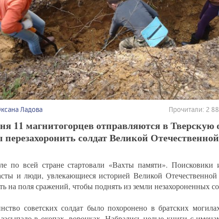
Оксана Ладова
Прочитали: 2 8
ня 11 магнитогорцев отправляются в Тверскую 
 перезахоронить солдат Великой Отечественной
ле по всей стране стартовали «Вахты памяти». Поисковики и
асты и люди, увлекающиеся историей Великой Отечественной
ть на поля сражений, чтобы поднять из земли незахороненных со
нство советских солдат было похоронено в братских могилах
 засыпало в окопах, воронках. Набрались целые книги с имен