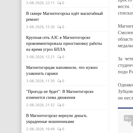
3-08-2026, 22:11
0
вести.
списка
В сквере Магнитогорска идёт масштабный
ремонт
Магни
3-08-2026, 15:20
0
Смолен
Крупная сеть АЗС в Магнитогорске
област
прокомментировала приостановку работы
медаль
на время угроз БПЛА
3-08-2026, 12:21
0
За чет
студен
Магнитогорцам напомнили, что нужно
подо Рж
узаконить гаражи
3-08-2026, 11:30
0
Однако
Зубцов
"Проезда не будет": В Магнитогорске
изменится схема движения
он нес
2-08-2026, 21:32
0
В Магнитогорске вернули деньги,
украденные мошенниками
2-08-2026, 19:49
0