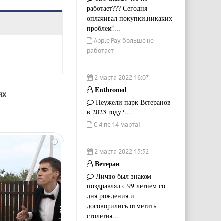
работает??? Сегодня
оплачивал покупки,никаких
проблем!...
Apple Pay больше не
работает
2 марта 2022 16:07
Enthroned
ях
Неужели парк Ветеранов
в 2023 году?...
С 4 по 14 марта!
i
2 марта 2022 15:52
Ветеран
Лично был знаком
поздравлял с 99 летием со
дня рождения и
договорились отметить
столетия...