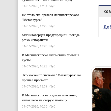
31-07-2026, 17:31
0
КО
Не стало экс-вратаря магнитогорского
"Металлурга"
31-07-2026, 17:25
0
До
Магнитогорцев предупредили: погода
резко испортится
31-07-2026, 17:20
0
В Магнитогорске автомобиль улетел в
кусты
31-07-2026, 16:28
0
Экс-хоккеист системы "Металлурга" не
прошёл просмотр
31-07-2026, 12:57
0
В Магнитогорске осудили мужчину,
напавшего на скорую помощь
31-07-2026, 10:36
0