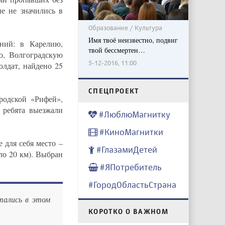
е не значились в
Образование / Культура
Имя твоё неизвестно, подвиг
ний: в Карелию,
твой бессмертен…
ю, Волгоградскую
5-12-2016, 11:00
олдат, найдено 25
CПЕЦПРОЕКТ
родской «Рифей»,
 ребята выезжали
#ЛюблюМагнитку
#КиноМагнитки
 для себя место –
#ГлазамиДетей
ло 20 км). Выбран
#ЯПотребитель
#ГородОбластьСтрана
тались в этом
КОРОТКО О ВАЖНОМ