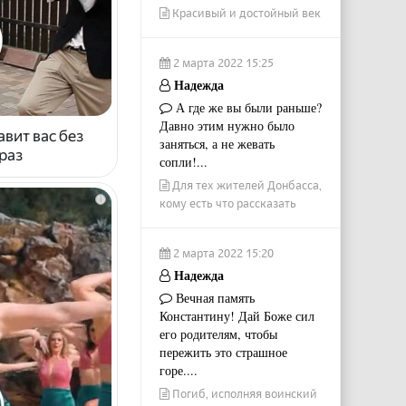
Красивый и достойный век
2 марта 2022 15:25
Надежда
А где же вы были раньше?
Давно этим нужно было
авит вас без
заняться, а не жевать
раз
сопли!...
Для тех жителей Донбасса,
i
кому есть что рассказать
2 марта 2022 15:20
Надежда
Вечная память
Константину! Дай Боже сил
его родителям, чтобы
пережить это страшное
горе....
Погиб, исполняя воинский