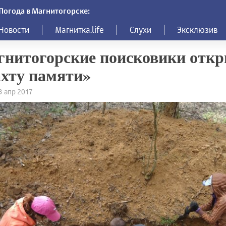
Погода в Магнитогорске:
Новости
Магнитка.life
Слухи
Эксклюзив
нитогорские поисковики отк
хту памяти»
23 апр 2017