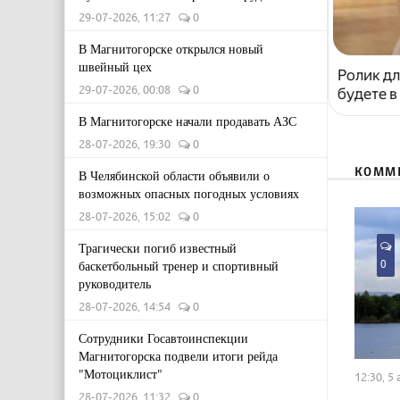
29-07-2026, 11:27
0
В Магнитогорске открылся новый
швейный цех
Ролик дл
29-07-2026, 00:08
0
будете в
В Магнитогорске начали продавать АЗС
28-07-2026, 19:30
0
КОММ
В Челябинской области объявили о
возможных опасных погодных условиях
28-07-2026, 15:02
0
Трагически погиб известный
0
баскетбольный тренер и спортивный
руководитель
28-07-2026, 14:54
0
Сотрудники Госавтоинспекции
Магнитогорска подвели итоги рейда
"Мотоциклист"
12:30, 5
28-07-2026, 11:32
0