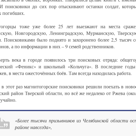
 И поисковики до сих пор отыскивают останки солдат, которы
х погибших.
тогорцы тоже уже более 25 лет выезжают на места сраже
скую, Новгородскую, Ленинградскую, Мурманскую, Тверску
и. Поисковиками было поднято и захоронено более 2,5 тысяч с
онов, а по информации в них – 9 семей родственников.
верть века в городе появилось три поисковых отряда: общего
ческий «Феникс» и школьный «Кольчуга». В последние годы
ев, в места ожесточённых боёв. Там всегда находилась работа.
 в этот раз магнитогорские поисковики решили поехать в новое
ский район Тверской области, но всё же недалеко от Ржева (око
лучайно.
«Более тысячи призывников из Челябинской области ос
районе навсегда»,