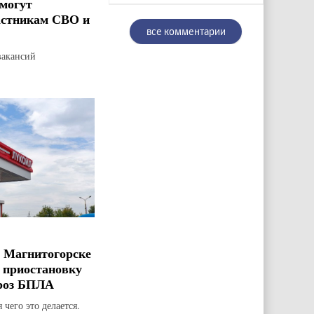
могут
астникам СВО и
все комментарии
вакансий
 Магнитогорске
 приостановку
гроз БПЛА
 чего это делается.