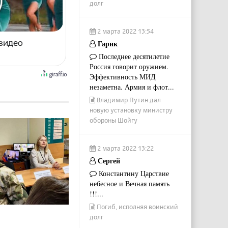
долг
2 марта 2022 13:54
 видео
Гарик
Последнее десятилетие
Россия говорит оружием.
Эффективность МИД
незаметна. Армия и флот...
Владимир Путин дал
новую установку министру
обороны Шойгу
2 марта 2022 13:22
Сергей
Константину Царствие
небесное и Вечная память
!!!...
Погиб, исполняя воинский
долг