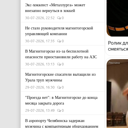
Экс-хоккеист «Металлурга» может
внезапно вернуться в хоккей
30-07-2026, 22:52
0
Не стало руководителя магнитогорской
управляющей компании
30-07-2026, 17:35
0
Ролик дл
смеяться
В Магнитогорске из-за беспилотной
опасности приостановили работу на АЗС
30-07-2026, 13:13
0
Магнитогорские спасатели вытащили из
Урала труп мужчины
29-07-2026, 16:30
0
"Проезда нет": в Магнитогорске до конца
месяца закрыта дорога
29-07-2026, 13:49
0
В аэропорту Челябинска задержан
мужчина с компьютерным оборудованием