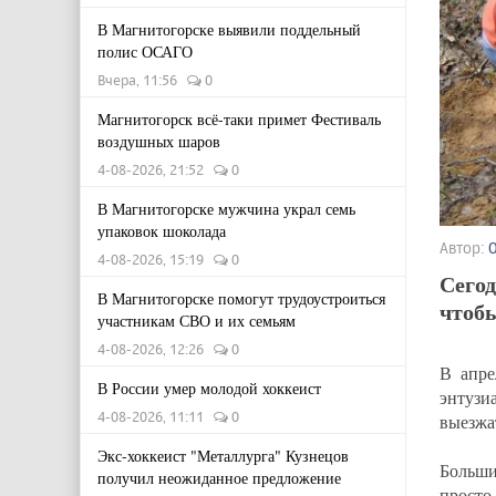
В Магнитогорске выявили поддельный
полис ОСАГО
Вчера, 11:56
0
Магнитогорск всё-таки примет Фестиваль
воздушных шаров
4-08-2026, 21:52
0
В Магнитогорске мужчина украл семь
упаковок шоколада
Автор:
4-08-2026, 15:19
0
Сегод
В Магнитогорске помогут трудоустроиться
чтобы
участникам СВО и их семьям
4-08-2026, 12:26
0
В апре
В России умер молодой хоккеист
энтузи
4-08-2026, 11:11
0
выезжа
Экс-хоккеист "Металлурга" Кузнецов
Больши
получил неожиданное предложение
просто