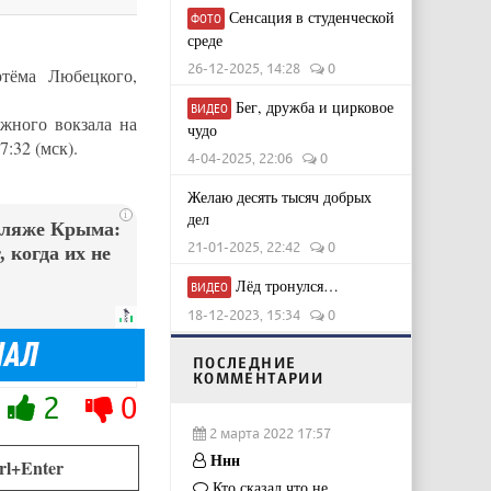
Сенсация в студенческой
ФОТО
среде
26-12-2025, 14:28
0
тёма Любецкого,
Бег, дружба и цирковое
ВИДЕО
ожного вокзала на
чудо
:32 (мск).
4-04-2025, 22:06
0
Желаю десять тысяч добрых
i
дел
пляже Крыма:
21-01-2025, 22:42
0
 когда их не
Лёд тронулся…
ВИДЕО
18-12-2023, 15:34
0
ПОСЛЕДНИЕ
КОММЕНТАРИИ
2
0
2 марта 2022 17:57
Ннн
rl+Enter
Кто сказал что не