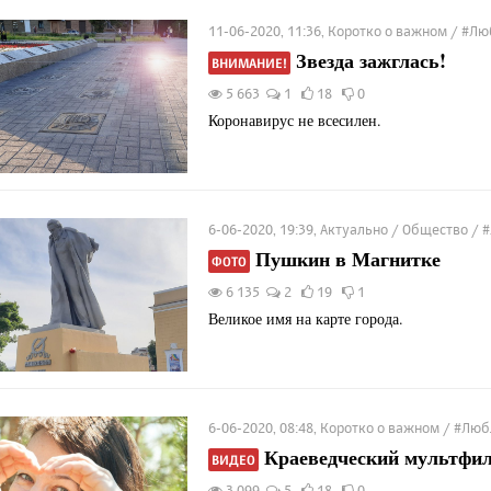
11-06-2020, 11:36, Коротко о важном / #
Звезда зажглась!
ВНИМАНИЕ!
5 663
1
18
0
Коронавирус не всесилен.
6-06-2020, 19:39, Актуально / Общество 
Пушкин в Магнитке
ФОТО
6 135
2
19
1
Великое имя на карте города.
6-06-2020, 08:48, Коротко о важном / #Л
Краеведческий мультфи
ВИДЕО
3 099
5
18
0