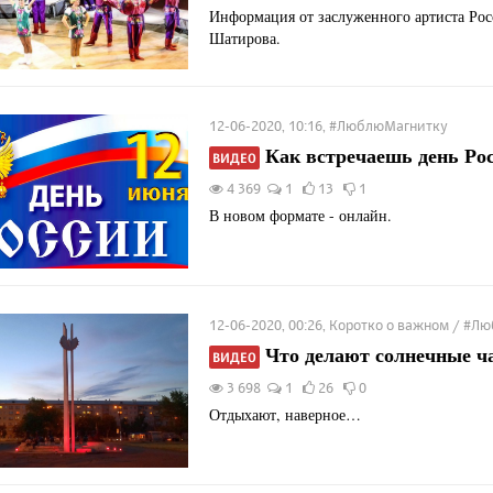
Информация от заслуженного артиста Ро
Шатирова.
12-06-2020, 10:16, #ЛюблюМагнитку
Как встречаешь день Рос
ВИДЕО
4 369
1
13
1
В новом формате - онлайн.
12-06-2020, 00:26, Коротко о важном / #
Что делают солнечные ч
ВИДЕО
3 698
1
26
0
Отдыхают, наверное…