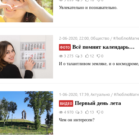
Увлекательно и познавательно.
2-06-2020, 22:00, Общество / #ЛюблюМагн
Всё помнит календарь…
ФОТО
3 275
3
12
0
И о талантливом земляке, и о космодроме,
1-06-2020, 17:39, Актуально / #ЛюблюМаг
Первый день лета
ВИДЕО
4 970
3
13
0
Чем он интересен?