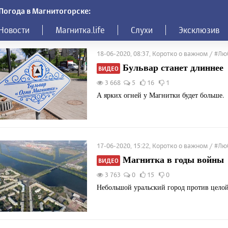
Погода в Магнитогорске:
Новости
Магнитка.life
Слухи
Эксклюзив
18-06-2020, 08:37, Коротко о важном / #
Бульвар станет длиннее
ВИДЕО
3 668
5
16
1
А ярких огней у Магнитки будет больше.
17-06-2020, 15:22, Коротко о важном / #
Магнитка в годы войны
ВИДЕО
3 763
0
15
0
Небольшой уральский город против цело