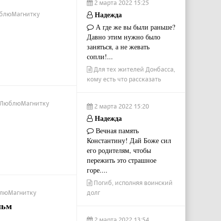
2 марта 2022 15:25
Надежда
ЛюблюМагнитку
А где же вы были раньше?
Давно этим нужно было
заняться, а не жевать
сопли!...
Для тех жителей Донбасса,
кому есть что рассказать
/ #ЛюблюМагнитку
2 марта 2022 15:20
Надежда
Вечная память
Константину! Дай Боже сил
его родителям, чтобы
пережить это страшное
горе....
Погиб, исполняя воинский
юблюМагнитку
долг
льм
2 марта 2022 13:54