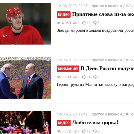
12-06-2020, 21:25, Коротко о важном / #
Приятные слова из-за ок
ВИДЕО
4 039
1
11
3
Звёзды мирового хоккея поздравили росси
12-06-2020, 20:18, Коротко о важном / #
В День России получи
ВНИМАНИЕ!
3 209
1
24
2
Герою труда из Магнитки высокую наград
12-06-2020, 19:42, Коротко о важном / #
Любителям цирка!
ВИДЕО
3 372
1
17
0