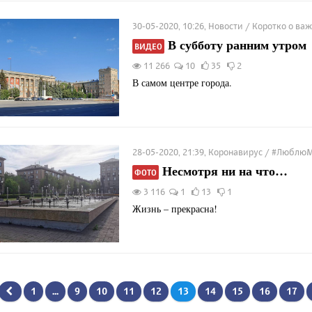
30-05-2020, 10:26, Новости / Коротко о 
В субботу ранним утром
ВИДЕО
11 266
10
35
2
В самом центре города.
28-05-2020, 21:39, Коронавирус / #Люблю
Несмотря ни на что…
ФОТО
3 116
1
13
1
Жизнь – прекрасна!
1
...
9
10
11
12
13
14
15
16
17