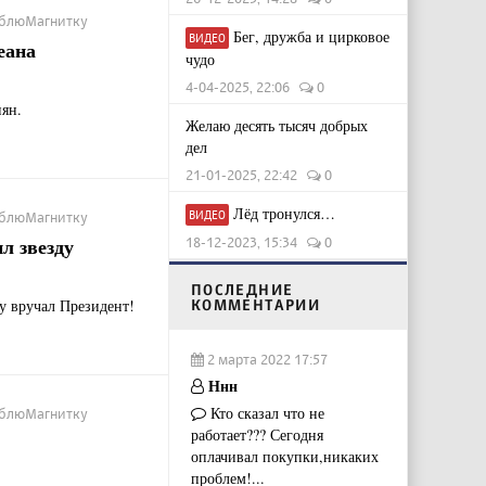
ЛюблюМагнитку
Бег, дружба и цирковое
ВИДЕО
еана
чудо
4-04-2025, 22:06
0
ян.
Желаю десять тысяч добрых
дел
21-01-2025, 22:42
0
Лёд тронулся…
ВИДЕО
ЛюблюМагнитку
л звезду
18-12-2023, 15:34
0
ПОСЛЕДНИЕ
у вручал Президент!
КОММЕНТАРИИ
2 марта 2022 17:57
Ннн
Кто сказал что не
ЛюблюМагнитку
работает??? Сегодня
оплачивал покупки,никаких
проблем!...