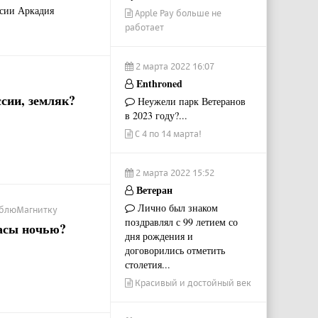
ссии Аркадия
Apple Pay больше не
работает
2 марта 2022 16:07
Enthroned
сии, земляк?
Неужели парк Ветеранов
в 2023 году?...
С 4 по 14 марта!
2 марта 2022 15:52
Ветеран
Лично был знаком
ЛюблюМагнитку
поздравлял с 99 летием со
асы ночью?
дня рождения и
договорились отметить
столетия...
Красивый и достойный век