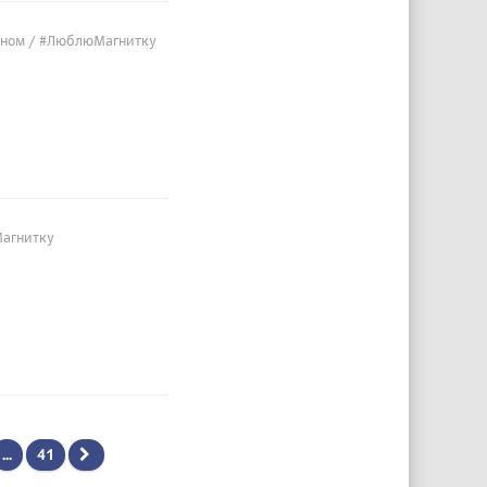
важном / #ЛюблюМагнитку
Магнитку
...
41