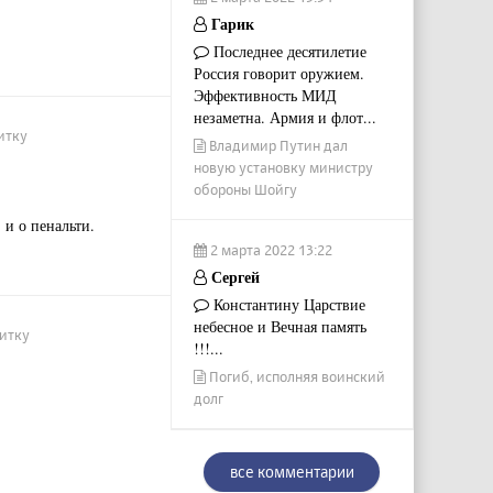
Гарик
Последнее десятилетие
Россия говорит оружием.
Эффективность МИД
незаметна. Армия и флот...
итку
Владимир Путин дал
новую установку министру
обороны Шойгу
 и о пенальти.
2 марта 2022 13:22
Сергей
Константину Царствие
небесное и Вечная память
нитку
!!!...
Погиб, исполняя воинский
долг
все комментарии