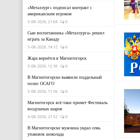
«Металлург» подписал контракт с
американским игроком
5-08-2026, 21:04
0
Сын воспитанника «Металлурга» решил
играть за Канаду
5-08-2026, 14:12
0
Жара вернётся в Магнитогорск
5-08-2026, 12:30
0
В Магнитогорске выявили поддельный
полис ОСАГО
5-08-2026, 11:56
0
Магнитогорск всё-таки примет Фестиваль
воздушных шаров
4-08-2026, 21:52
0
В Магнитогорске мужчина украл семь
упаковок шоколада