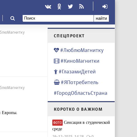
найти
ЛюблюМагнитку
CПЕЦПРОЕКТ
#ЛюблюМагнитку
#КиноМагнитки
#ГлазамиДетей
#ЯПотребитель
ЛюблюМагнитку
#ГородОбластьСтрана
КОРОТКО О ВАЖНОМ
й Европы.
Сенсация в студенческой
ФОТО
среде
26-12-2025, 14:28
0