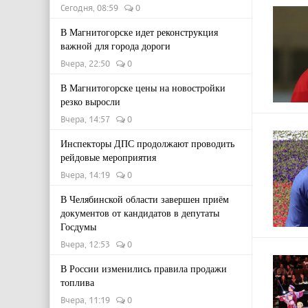
Сегодня, 08:59
0
В Магнитогорске идет реконструкция
важной для города дороги
Вчера, 22:50
0
В Магнитогорске цены на новостройки
резко выросли
Вчера, 14:57
0
Инспекторы ДПС продолжают проводить
рейдовые мероприятия
Вчера, 14:19
0
В Челябинской области завершен приём
документов от кандидатов в депутаты
Госдумы
Вчера, 12:53
0
В России изменились правила продажи
топлива
Вчера, 11:19
0