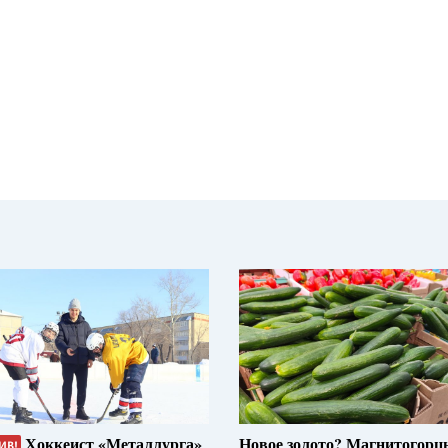
Хоккеист «Металлурга»
Новое золото? Магнитогорц
ИВ!