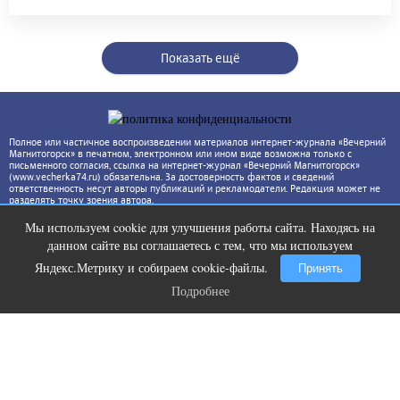
Показать ещё
Полное или частичное воспроизведении материалов интернет-журнала «Вечерний
Магнитогорск» в печатном, электронном или ином виде возможна только с
письменного согласия, ссылка на интернет-журнал «Вечерний Магнитогорск»
(www.vecherka74.ru) обязательна. За достоверность фактов и сведений
ответственность несут авторы публикаций и рекламодатели. Редакция может не
разделять точку зрения автора.
Мы используем cookie для улучшения работы сайта. Находясь на
Ролик длится несколько секунд, а
i
данном сайте вы соглашаетесь с тем, что мы используем
смеяться вы будете долго
Яндекс.Метрику и собираем cookie-файлы.
Принять
Подробнее
Подробнее