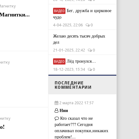
Магнитку
Бег, дружба и цирковое
ВИДЕО
Магнитки...
чудо
4-04-2025, 22:06
0
Желаю десять тысяч добрых
дел
21-01-2025, 22:42
0
Лёд тронулся…
ВИДЕО
нитку
18-12-2023, 15:34
0
ПОСЛЕДНИЕ
КОММЕНТАРИИ
2 марта 2022 17:57
Ннн
Кто сказал что не
гнитку
работает??? Сегодня
о!
оплачивал покупки,никаких
проблем!...