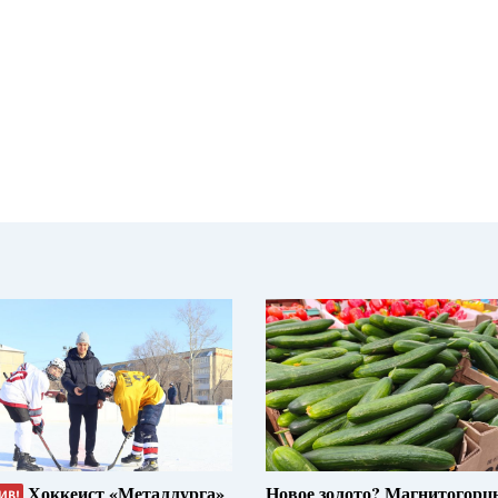
Хоккеист «Металлурга»
Новое золото? Магнитогорц
ИВ!