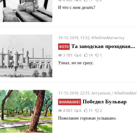
И что с ним делать?
19-12-2019, 13:52, #ЛюблюМагнитку
Та заводская проходная...
ФОТО
3 191
6
14
1
Узнал, но не сразу.
17-12-2019, 22:55, Актуально / #ЛюблюМа
Победил Бульвар
ВНИМАНИЕ!
4 087
6
11
2
Пожелание горожан услышано.