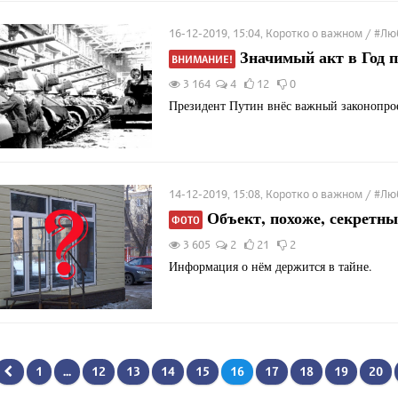
16-12-2019, 15:04, Коротко о важном / #
Значимый акт в Год 
ВНИМАНИЕ!
3 164
4
12
0
Президент Путин внёс важный законопро
14-12-2019, 15:08, Коротко о важном / #
Объект, похоже, секретный
ФОТО
3 605
2
21
2
Информация о нём держится в тайне.
1
...
12
13
14
15
16
17
18
19
20