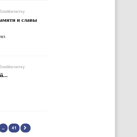
ЛюблюМагнитку
памяти и славы
ект.
ЛюблюМагнитку
...
...
41