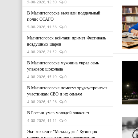
5-08-2026, 12:30
0
В Магнитогорске выявили поддельный
полис ОСАГО
5-08-2026, 11:56
0
Магнитогорск всё-таки примет Фестиваль
воздушных шаров
4-08-2026, 21:52
0
В Магнитогорске мужчина украл семь
упаковок шоколада
4-08-2026, 15:19
0
В Магнитогорске помогут трудоустроиться
участникам СВО и их семьям
4-08-2026, 12:26
0
В России умер молодой хоккеист
4-08-2026, 11:11
0
Экс-хоккеист "Металлурга" Кузнецов
получил неожиданное предложение