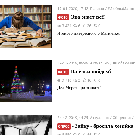
15-01-2020, 17:12, Главная / #ЛюблюМагни
Она знает всё!
ФОТО
3 421
6
26
0
И много интересного о Магнитке.
27-12-2019, 09:49, Актуально / #ЛюблюМа
На ёлки пойдём?
ФОТО
3 716
2
16
0
Дед Мороз приглашает!
24-12-2019, 11:25, Актуально / Общество
«Зайку» бросила хозяйка
ОПРОС
8 880
0
11
0