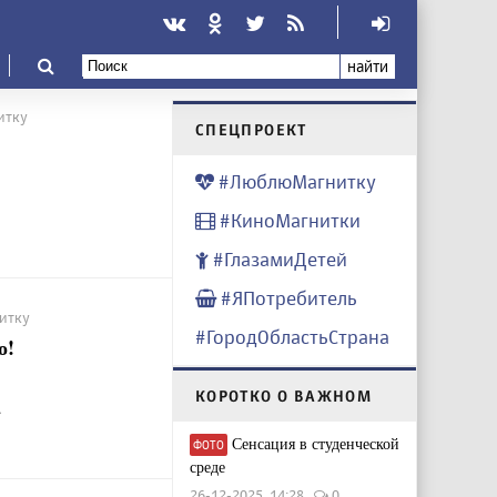
найти
итку
CПЕЦПРОЕКТ
#ЛюблюМагнитку
#КиноМагнитки
#ГлазамиДетей
#ЯПотребитель
нитку
#ГородОбластьСтрана
о!
КОРОТКО О ВАЖНОМ
.
Сенсация в студенческой
ФОТО
среде
26-12-2025, 14:28
0