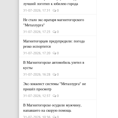
лучший логотип к юбилею города
31-07-2026, 17:31
0
Не стало экс-вратаря магнитогорского
"Металлурга"
31-07-2026, 17:25
0
Магнитогорцев предупредили: погода
резко испортится
31-07-2026, 17:20
0
В Магнитогорске автомобиль улетел в
кусты
31-07-2026, 16:28
0
Экс-хоккеист системы "Металлурга" не
прошёл просмотр
31-07-2026, 12:57
0
В Магнитогорске осудили мужчину,
напавшего на скорую помощь
31-07-2026, 10:36
0