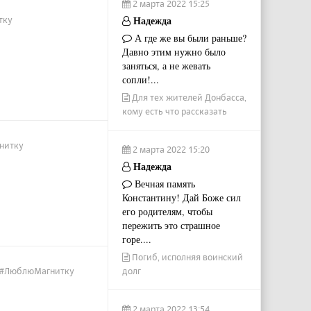
2 марта 2022 15:25
Надежда
тку
А где же вы были раньше?
Давно этим нужно было
заняться, а не жевать
сопли!...
Для тех жителей Донбасса,
кому есть что рассказать
гнитку
2 марта 2022 15:20
Надежда
Вечная память
Константину! Дай Боже сил
его родителям, чтобы
пережить это страшное
горе....
Погиб, исполняя воинский
 / #ЛюблюМагнитку
долг
2 марта 2022 13:54