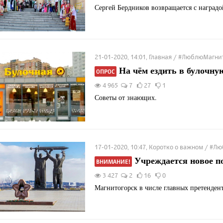
Сергей Бердников возвращается с наградо
21-01-2020, 14:01, Главная / #ЛюблюМагни
На чём ездить в булочну
ОПРОС
4 965
7
27
1
Советы от знающих.
17-01-2020, 10:47, Коротко о важном / #
Учреждается новое по
ВНИМАНИЕ!
3 427
2
16
0
Магнитогорск в числе главных претендент