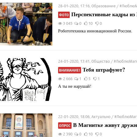
28-01-2020, 17:16, Образование / #Люблю
Перспективные кадры из 
ФОТО
3 045
0
10
0
Робототехника инновационной России.
24-01-2020, 13:41, Общество / #ЛюблюМаг
Тебя штрафуют?
ВНИМАНИЕ!
2 666
1
5
1
А ты не нарушай!
22-01-2020, 18:06, Актуально / #ЛюблюМа
В Магнитке живут дружн
ОПРОС
2 390
0
10
0