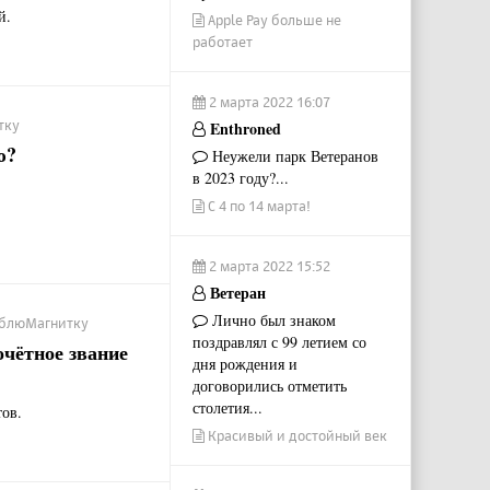
й.
Apple Pay больше не
работает
2 марта 2022 16:07
тку
Enthroned
ю?
Неужели парк Ветеранов
в 2023 году?...
С 4 по 14 марта!
2 марта 2022 15:52
Ветеран
Лично был знаком
ЛюблюМагнитку
поздравлял с 99 летием со
чётное звание
дня рождения и
договорились отметить
столетия...
ов.
Красивый и достойный век