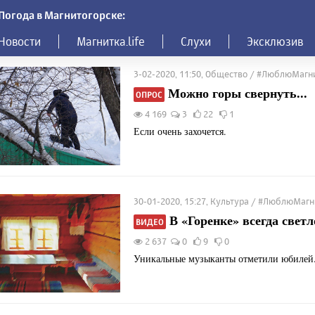
Погода в Магнитогорске:
Новости
Магнитка.life
Слухи
Эксклюзив
3-02-2020, 11:50, Общество / #ЛюблюМагн
Можно горы свернуть...
ОПРОС
4 169
3
22
1
Если очень захочется.
30-01-2020, 15:27, Культура / #ЛюблюМаг
В «Горенке» всегда светл
ВИДЕО
2 637
0
9
0
Уникальные музыканты отметили юбилей