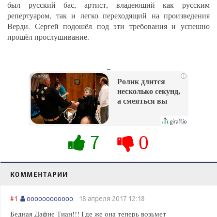
был русский бас, артист, владеющий как русским
репертуаром, так и легко переходящий на произведения
Верди. Сергей подошёл под эти требования и успешно
прошёл прослушивание.
_
i
Ролик длится
несколько секунд,
а смеяться вы
будете долго
7
0
КОММЕНТАРИИ
#1
оооооооооооо
18 апреля 2017 12:18
Бедная Дафне Тиан!!! Где же она теперь возьмет