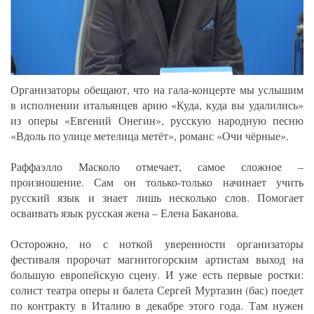
Организаторы обещают, что на гала-концерте мы услышим
в исполнении итальянцев арию «Куда, куда вы удалились»
из оперы «Евгений Онегин», русскую народную песню
«Вдоль по улице метелица метёт», романс «Очи чёрные».
Раффаэлло Масколо отмечает, самое сложное –
произношение. Сам он только-только начинает учить
русский язык и знает лишь несколько слов. Помогает
осваивать язык русская жена – Елена Баканова.
Осторожно, но с ноткой уверенности организаторы
фестиваля пророчат магнитогорским артистам выход на
большую европейскую сцену. И уже есть первые ростки:
солист театра оперы и балета Сергей Муртазин (бас) поедет
по контракту в Италию в декабре этого года. Там нужен