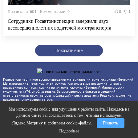
Прочитали: 601 Комментарии: 0
0
1
Сотрудники Госавтоинспекции задержали двух
несовершеннолетних водителей мототранспорта
Показать ещё
Полное или частичное воспроизведении материалов интернет-журнала «Вечерний
Магнитогорск» в печатном, электронном или ином виде возможна только с
письменного согласия, ссылка на интернет-журнал «Вечерний Магнитогорск»
(www.vecherka74.ru) обязательна. За достоверность фактов и сведений
ответственность несут авторы публикаций и рекламодатели. Редакция может не
разделять точку зрения автора.
Мы используем cookie для улучшения работы сайта. Находясь на
Ролик длится несколько секунд, а
i
данном сайте вы соглашаетесь с тем, что мы используем
смеяться вы будете долго
Яндекс.Метрику и собираем cookie-файлы.
Принять
Подробнее
Подробнее