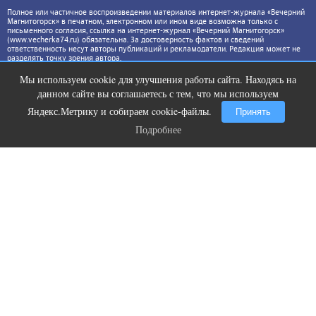
Полное или частичное воспроизведении материалов интернет-журнала «Вечерний
Магнитогорск» в печатном, электронном или ином виде возможна только с
письменного согласия, ссылка на интернет-журнал «Вечерний Магнитогорск»
(www.vecherka74.ru) обязательна. За достоверность фактов и сведений
ответственность несут авторы публикаций и рекламодатели. Редакция может не
разделять точку зрения автора.
Мы используем cookie для улучшения работы сайта. Находясь на
Скрытая камера на пляже Крыма:
i
данном сайте вы соглашаетесь с тем, что мы используем
Что люди вытворяют, когда их не
видят...
Яндекс.Метрику и собираем cookie-файлы.
Принять
Подробнее
Подробнее