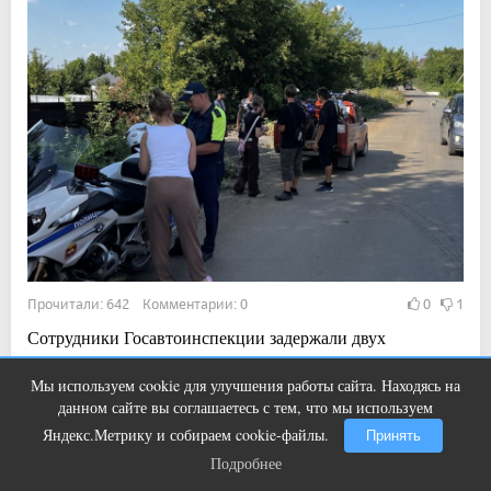
Прочитали: 642 Комментарии: 0
0
1
Сотрудники Госавтоинспекции задержали двух
несовершеннолетних водителей мототранспорта
Мы используем cookie для улучшения работы сайта. Находясь на
Ролик длится пару секунд, но вы
i
данном сайте вы соглашаетесь с тем, что мы используем
будете в шоке от увиденного
Яндекс.Метрику и собираем cookie-файлы.
Принять
12:53, 6 авг 2026
Подробнее
Подробнее
В Челябинской области завершен приём