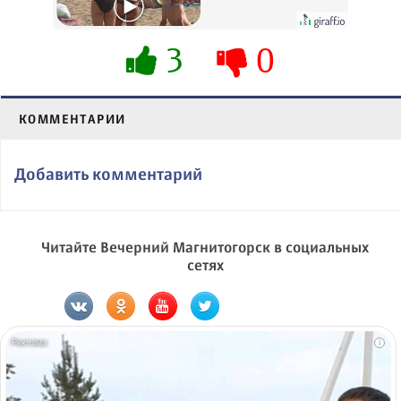
вытворяют, когда
их не видят...
3
0
КОММЕНТАРИИ
Добавить комментарий
Читайте Вечерний Магнитогорск в социальных
сетях
i