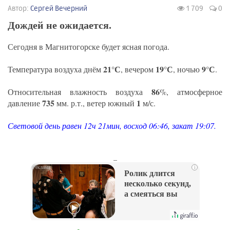
Автор:
Сергей Вечерний
1 709
0
Дождей не ожидается.
Сегодня в Магнитогорске будет ясная погода.
21°С
19°С
9°С
Температура воздуха днём
, вечером
, ночью
.
86
Относительная влажность воздуха
%, атмосферное
735
1
давление
мм. р.т., ветер южный
м/с.
Световой день равен 12ч 21мин, восход 06:46, закат 19:07.
_
i
Ролик длится
несколько секунд,
а смеяться вы
будете долго