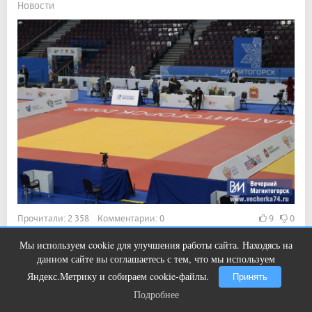
Новости
Прочитали: 2 358 Комментарии: 0
9
0
Правда, есть один нюанс.
Мы используем cookie для улучшения работы сайта. Находясь на
Ролик из Омска: вы будете смеяться
i
данном сайте вы соглашаетесь с тем, что мы используем
долго
Яндекс.Метрику и собираем cookie-файлы.
Принять
Подробнее
Показать ещё
Подробнее