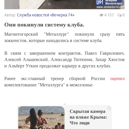
Автор:
Служба новостей «Вечерка 74»
4 137
0
Они покинули систему клуба.
Магнитогорский "Металлург" покинули сразу пять
хоккеистов, которые находились в системе клуба.
В связи с завершением контрактов, Павел Гаврилович,
Алексей Альшевский, Александр Тютюник, Захар Хвостов
и Альберт Уткин продолжат карьеру в других клубах.
Ранее экс-главный тренер сборной России
оценил
комплектование "Металлурга" в межсезонье.
_
i
Скрытая камера
на пляже Крыма:
Что люди
вытворяют, когда