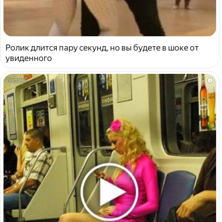
Ролик длится пару секунд, но вы будете в шоке от
увиденного
i