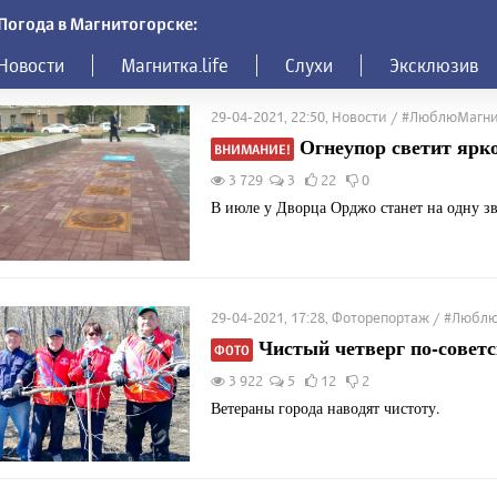
Погода в Магнитогорске:
Новости
Магнитка.life
Слухи
Эксклюзив
29-04-2021, 22:50, Новости / #ЛюблюМагн
Огнеупор светит ярко
ВНИМАНИЕ!
3 729
3
22
0
В июле у Дворца Орджо станет на одну зв
29-04-2021, 17:28, Фоторепортаж / #Люб
Чистый четверг по-совет
ФОТО
3 922
5
12
2
Ветераны города наводят чистоту.