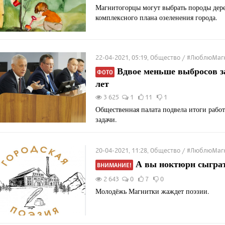
Магнитогорцы могут выбрать породы дере
комплексного плана озеленения города.
22-04-2021, 05:19, Общество / #ЛюблюМаг
Вдвое меньше выбросов за
ФОТО
лет
3 625
1
11
1
Общественная палата подвела итоги рабо
задачи.
20-04-2021, 11:28, Общество / #ЛюблюМаг
А вы ноктюрн сыграт
ВНИМАНИЕ!
2 643
0
7
0
Молодёжь Магнитки жаждет поэзии.