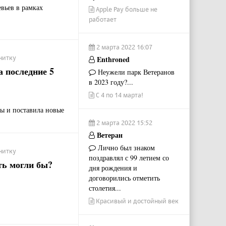
вьев в рамках
Apple Pay больше не
работает
2 марта 2022 16:07
нитку
Enthroned
 последние 5
Неужели парк Ветеранов
в 2023 году?...
С 4 по 14 марта!
ты и поставила новые
2 марта 2022 15:52
Ветеран
Лично был знаком
нитку
поздравлял с 99 летием со
ь могли бы?
дня рождения и
договорились отметить
столетия...
Красивый и достойный век