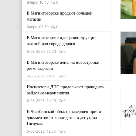
Вчера, 10:30
0
В Магнитогорске продают большой
магазин
Вчера, 08:59
0
В Магнитогорске идет реконструкция
важной для города дороги
6-08-2026, 22:50
0
В Магнитогорске цены на новостройки
резко выросли
6-08-2026, 14:57
0
Инспекторы ДПС продолжают проводить
рейдовые мероприятия
6-08-2026, 14:19
0
В Челябинской области завершен приём
документов от кандидатов в депутаты
Госдумы
6-08-2026, 12:53
0