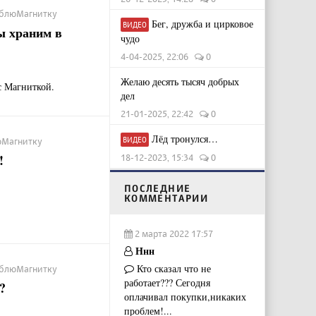
ЛюблюМагнитку
Бег, дружба и цирковое
ВИДЕО
ы храним в
чудо
4-04-2025, 22:06
0
Желаю десять тысяч добрых
с Магниткой.
дел
21-01-2025, 22:42
0
Лёд тронулся…
ВИДЕО
люМагнитку
!
18-12-2023, 15:34
0
ПОСЛЕДНИЕ
КОММЕНТАРИИ
2 марта 2022 17:57
Ннн
Кто сказал что не
ЛюблюМагнитку
работает??? Сегодня
?
оплачивал покупки,никаких
проблем!...