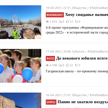
19-04-2021, 22:51, Общество / #ЛюблюМаг
Хочу свиданье назнач
ВНИМАНИЕ!
2 625
0
12
0
4-й проект программы «Формирование ко
среды-2022» - в исторической части город
17-04-2021, 20:40, Событие / #ЛюблюМагн
До векового юбилея всего 
ФОТО
4 196
0
22
3
Гагаринская школа – по-прежнему пионер
16-04-2021, 21:01, Общество / #ЛюблюМаг
Панно не хватило воздух
ОПРОС