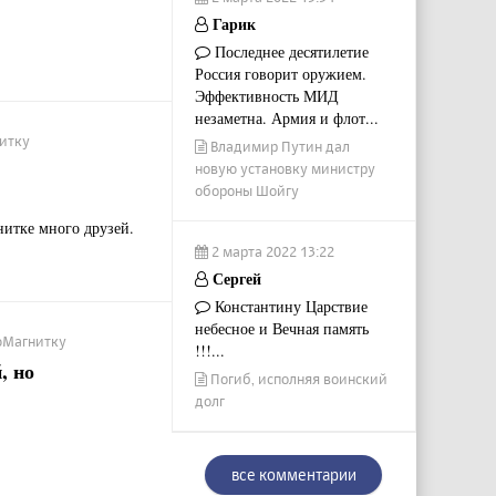
Гарик
Последнее десятилетие
Россия говорит оружием.
Эффективность МИД
незаметна. Армия и флот...
нитку
Владимир Путин дал
новую установку министру
обороны Шойгу
нитке много друзей.
2 марта 2022 13:22
Сергей
Константину Царствие
небесное и Вечная память
люМагнитку
!!!...
, но
Погиб, исполняя воинский
долг
все комментарии