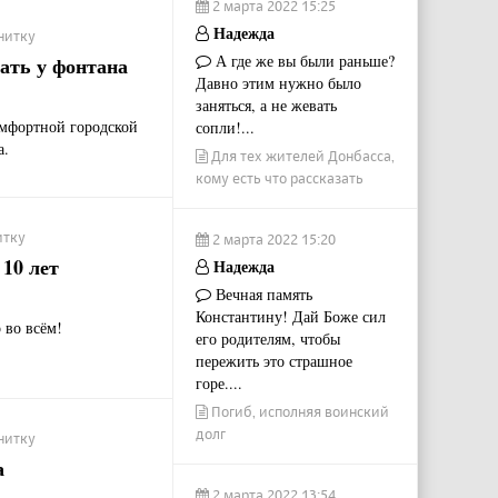
2 марта 2022 15:25
Надежда
нитку
А где же вы были раньше?
ать у фонтана
Давно этим нужно было
заняться, а не жевать
мфортной городской
сопли!...
а.
Для тех жителей Донбасса,
кому есть что рассказать
итку
2 марта 2022 15:20
10 лет
Надежда
Вечная память
Константину! Дай Боже сил
 во всём!
его родителям, чтобы
пережить это страшное
горе....
Погиб, исполняя воинский
долг
нитку
а
2 марта 2022 13:54