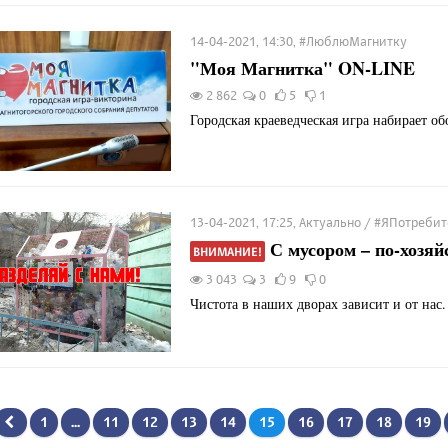
14-04-2021, 14:30, #ЛюблюМагнитку
"Моя Магнитка" ON-LINE
2 862
0
5
1
Городская краеведческая игра набирает об
13-04-2021, 17:25, Актуально / #ЯПотреби
С мусором – по-хозяй
ВНИМАНИЕ!
3 043
3
9
0
Чистота в наших дворах зависит и от нас.
1
...
11
12
13
14
15
16
17
18
19