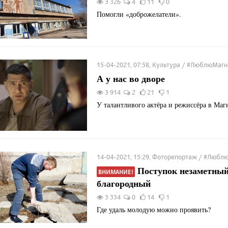
3 326
4
11
0
Помогли «доброжелатели».
15-04-2021, 07:58, Культура / #ЛюблюМаг
А у нас во дворе
3 914
2
21
1
У талантливого актёра и режиссёра в Маг
14-04-2021, 15:29, Фоторепортаж / #Люб
Поступок незаметный
ВНИМАНИЕ!
благородный
3 334
0
14
1
Где удаль молодую можно проявить?