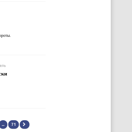
ороты.
тель
ски
...
71