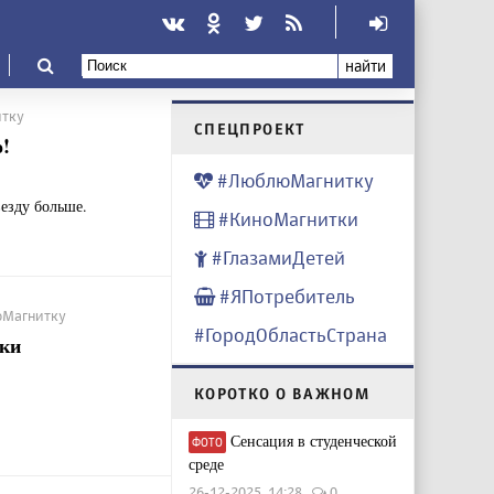
найти
итку
CПЕЦПРОЕКТ
!
#ЛюблюМагнитку
езду больше.
#КиноМагнитки
#ГлазамиДетей
#ЯПотребитель
люМагнитку
#ГородОбластьСтрана
ски
КОРОТКО О ВАЖНОМ
Сенсация в студенческой
ФОТО
среде
26-12-2025, 14:28
0