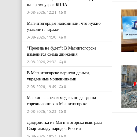
на время угроз БПЛА
3-08-2026, 12:21
0
Магнитогорцам напомнили, что нужно
узаконить гаражи
3-08-2026, 11:30
0
"Проезда не будет": В Магнитогорске
изменится схема движения
2-08-2026, 21:32
0
В Магнитогорске вернули деньги,
украденные мошенниками
2-08-2026, 19:49
0
Малкин завоевал медаль по дзюдо на
соревнованиях в Магнитогорске
2-08-2026, 15:23
0
Дзюдоистка из Магнитогорска выиграла
Спартакиаду народов России
1-08-2026, 19:57
0