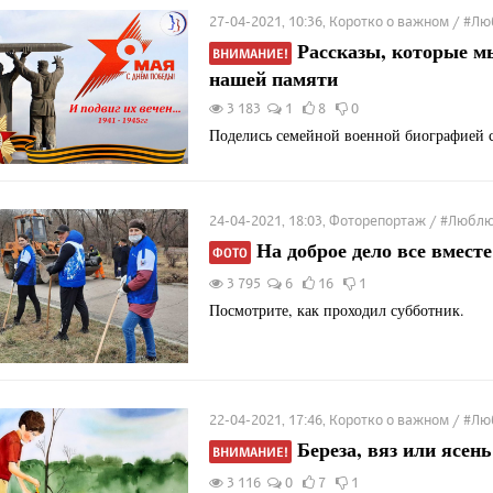
27-04-2021, 10:36, Коротко о важном / #
Рассказы, которые м
ВНИМАНИЕ!
нашей памяти
3 183
1
8
0
Поделись семейной военной биографией 
24-04-2021, 18:03, Фоторепортаж / #Люб
На доброе дело все вместе
ФОТО
3 795
6
16
1
Посмотрите, как проходил субботник.
22-04-2021, 17:46, Коротко о важном / #
Береза, вяз или ясень
ВНИМАНИЕ!
3 116
0
7
1