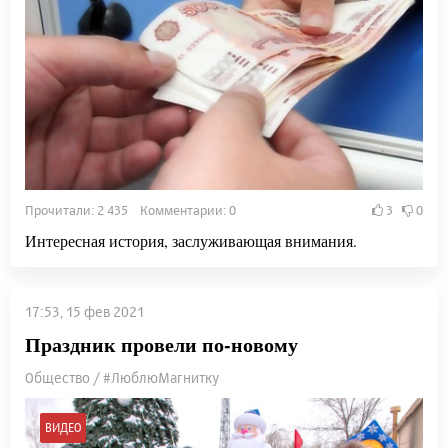
Прочитали: 2 435 Комментарии: 0
3
0
Интересная история, заслуживающая внимания.
17:53, 15 фев 2021
Праздник провели по-новому
Общество / #ЛюблюМагнитку
ВИДЕО