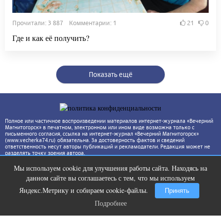
Прочитали: 3 887 Комментарии: 1
21
0
Где и как её получить?
Показать ещё
Полное или частичное воспроизведении материалов интернет-журнала «Вечерний
Магнитогорск» в печатном, электронном или ином виде возможна только с
письменного согласия, ссылка на интернет-журнал «Вечерний Магнитогорск»
(www.vecherka74.ru) обязательна. За достоверность фактов и сведений
ответственность несут авторы публикаций и рекламодатели. Редакция может не
разделять точку зрения автора.
Мы используем cookie для улучшения работы сайта. Находясь на
Скрытая камера на пляже Крыма:
i
данном сайте вы соглашаетесь с тем, что мы используем
Что люди вытворяют, когда их не
видят...
Яндекс.Метрику и собираем cookie-файлы.
Принять
Подробнее
Подробнее