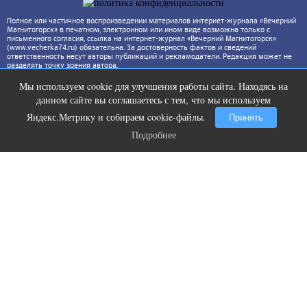
Полное или частичное воспроизведении материалов интернет-журнала «Вечерний
Магнитогорск» в печатном, электронном или ином виде возможна только с
письменного согласия, ссылка на интернет-журнал «Вечерний Магнитогорск»
(www.vecherka74.ru) обязательна. За достоверность фактов и сведений
ответственность несут авторы публикаций и рекламодатели. Редакция может не
разделять точку зрения автора.
Мы используем cookie для улучшения работы сайта. Находясь на
Скрытая камера на пляже Крыма:
i
данном сайте вы соглашаетесь с тем, что мы используем
Что люди вытворяют, когда их не
видят...
Яндекс.Метрику и собираем cookie-файлы.
Принять
Подробнее
Подробнее