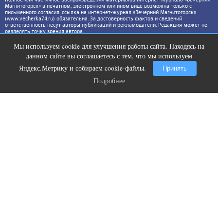
Магнитогорск» в печатном, электронном или ином виде возможна только с
письменного согласия, ссылка на интернет-журнал «Вечерний Магнитогорск»
(www.vecherka74.ru) обязательна. За достоверность фактов и сведений
ответственность несут авторы публикаций и рекламодатели. Редакция может не
разделять точку зрения автора.
Мы используем cookie для улучшения работы сайта. Находясь на
Лучшая нейросеть для создания
i
данном сайте вы соглашаетесь с тем, что мы используем
видео
Яндекс.Метрику и собираем cookie-файлы.
Принять
Подробнее
Подробнее