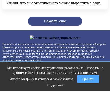
Узнали, что еще экзотического можно вырастить в саду.
Показать ещё
Полное или частичное воспроизведении материалов интернет-журнала «Вечерний
Магнитогорск» в печатном, электронном или ином виде возможна только с
письменного согласия, ссылка на интернет-журнал «Вечерний Магнитогорск»
(www.vecherka74.ru) обязательна. За достоверность фактов и сведений
ответственность несут авторы публикаций и рекламодатели. Редакция может не
разделять точку зрения автора.
Мы используем cookie для улучшения работы сайта. Находясь на
Скрытая камера на пляже Крыма:
i
данном сайте вы соглашаетесь с тем, что мы используем
Что люди вытворяют, когда их не
видят...
Яндекс.Метрику и собираем cookie-файлы.
Принять
Подробнее
Подробнее