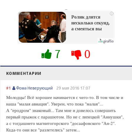
_
i
Ролик длится
несколько секунд,
а смеяться вы
будете долго
7
0
КОММЕНТАРИИ
#1
Фома Неверующий
29 мая 2016 17:07
Молодцы! Всё хорошее начинается с чего-то. В том числе и
наша "малая авиация". Уверен, что пока "малая"...
А "еродром" знакомый... Там мне и довелось совершить
первый прыжок с парашютом. Но не с липецкой "Аннушки",
а с тогдашнего магнитогорского "досаафовского "Ан-2".
Куда-то они все "разлетелись" затем...