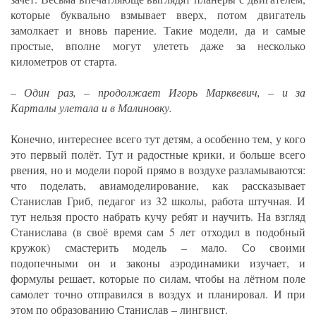
которые буквально взмывает вверх, потом двигатель
замолкает и вновь парение. Такие модели, да и самые
простые, вполне могут улететь даже за несколько
километров от старта.
– Один раз, – продолжает Игорь Марквевич, – и за
Карталы улетала и в Малиновку.
Конечно, интереснее всего тут детям, а особенно тем, у кого
это первый полёт. Тут и радостные крики, и больше всего
рвения, но и модели порой прямо в воздухе разламываются:
что поделать, авиамоделирование, как рассказывает
Станислав Гриб, педагог из 32 школы, работа штучная. И
тут нельзя просто набрать кучу ребят и научить. На взгляд
Станислава (в своё время сам 5 лет отходил в подобный
кружок) смастерить модель – мало. Со своими
подопечными он и законы аэродинамики изучает, и
формулы решает, которые по силам, чтобы на лётном поле
самолет точно отправился в воздух и планировал. И при
этом по образованию Станислав – лингвист.