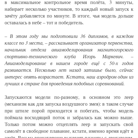
в максимальное контрольное время полёта, 3 минуты,
набирает несколько участников, то каждый новый запуск к
зачёту добавляется по минуте. В итоге, чья модель дольше
оставалась в небе – тот и победитель.
– В этом году мы подготовили 36 дипломов, в каждом
классе по 3 места, – рассказывает организатор первенства,
начальник отдела авиамоделирования магнитогорского
спортивно-технического клуба Игорь Маркевич. –
Авиамоделирование в нашем городе ещё с 50-х годов
развивается. Несколько лет назад затишье было, сейчас
интерес опять возрастает. Кстати, наш аэродром один из
лучших в стране для проведения подобных соревнований.
Запускаются модели по-разному, в основном это леер
(механизм как для запуска воздушного змея): в таком случае
при штиле порой приходится и побегать, чтобы модель
поймала восходящий поток и забралась как можно выше.
Только потом можно отцеплять леер и запускать свой
самолёт в свободное плавание, кстати, именно время идёт в
зачёт. Весьма впечатляюще выглядят планеры с двигателем,