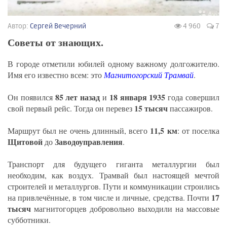
Автор:
Сергей Вечерний
4 960
7
Советы от знающих.
В городе отметили юбилей одному важному долгожителю.
Имя его известно всем: это
Магнитогорский Трамвай
.
85 лет назад
18 января
1935
Он появился
и
года совершил
15 тысяч
свой первый рейс. Тогда он перевез
пассажиров.
11,5 км
Маршрут был не очень длинный, всего
: от поселка
Щитовой
Заводоуправления
до
.
Транспорт для будущего гиганта металлургии был
необходим, как воздух. Трамвай был настоящей мечтой
строителей и металлургов. Пути и коммуникации строились
17
на привлечённые, в том числе и личные, средства. Почти
тысяч
магнитогорцев добровольно выходили на массовые
субботники.