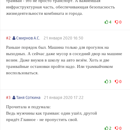
трамвай - это не просто транспорт. А важнейшая
инфраструктурная часть, обеспечивающая безопасность
жизнедеятельности комбината и города.
4
0
#2
Смирнов А.С.
21 января 2020 16:50
Раньше порядок был. Машина только для прогулок на
выходных. А сейчас даже мусор в соседний двор на машине
возим. Даже внуков в школу на авто везём. Хоть и две
трамвайные остановки пройти надо. Или трамвайчиком
воспользоваться.
3
0
#3
Таня Соткина
21 января 2020 17:22
Прочитала и подумала:
Ведь мужчины как трамваи: один ушёл, другой
придёт.Главное - не пропустить свой.
2
0