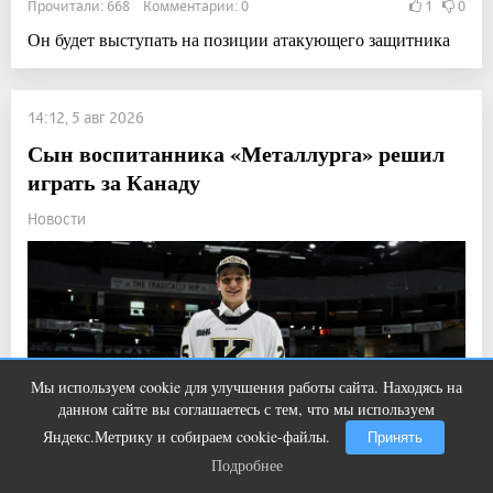
Прочитали: 668 Комментарии: 0
1
0
Он будет выступать на позиции атакующего защитника
14:12, 5 авг 2026
Сын воспитанника «Металлурга» решил
играть за Канаду
Новости
Мы используем cookie для улучшения работы сайта. Находясь на
Ролик из Омска: вы будете смеяться
i
данном сайте вы соглашаетесь с тем, что мы используем
долго
Яндекс.Метрику и собираем cookie-файлы.
Принять
Подробнее
Подробнее