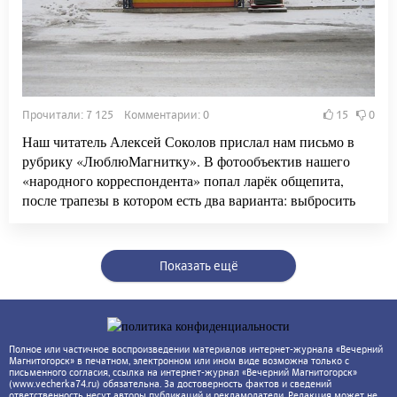
Прочитали: 7 125 Комментарии: 0
15
0
Наш читатель Алексей Соколов прислал нам письмо в
рубрику «ЛюблюМагнитку». В фотообъектив нашего
«народного корреспондента» попал ларёк общепита,
после трапезы в котором есть два варианта: выбросить
Показать ещё
Полное или частичное воспроизведении материалов интернет-журнала «Вечерний
Магнитогорск» в печатном, электронном или ином виде возможна только с
письменного согласия, ссылка на интернет-журнал «Вечерний Магнитогорск»
(www.vecherka74.ru) обязательна. За достоверность фактов и сведений
ответственность несут авторы публикаций и рекламодатели. Редакция может не