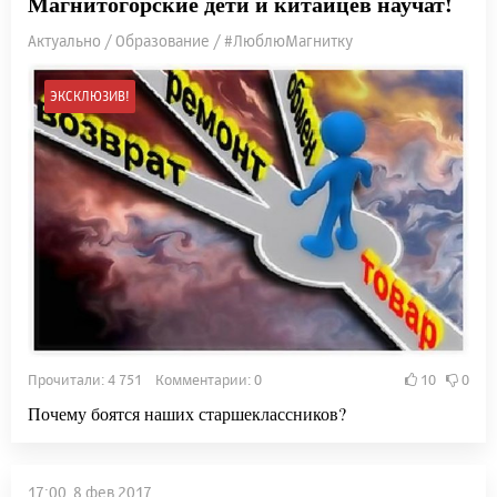
Магнитогорские дети и китайцев научат!
Актуально / Образование / #ЛюблюМагнитку
ЭКСКЛЮЗИВ!
Прочитали: 4 751 Комментарии: 0
10
0
Почему боятся наших старшеклассников?
17:00, 8 фев 2017