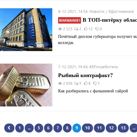
8-12-2021, 14:54, Новости / #Достижения
В ТОП-пятёрку обла
ВНИМАНИЕ!
2 523
2
12
0
Почётный диплом губернатора получит м
колледж.
7-12-2021, 19:44, #ЯПотребитель
Рыбный контрафакт?
2 656
5
8
1
Как разбирались c фальшивой сайрой
1
...
5
6
7
8
9
10
11
12
13
...