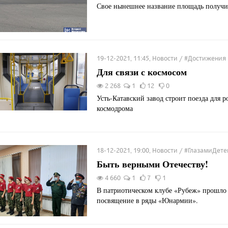
Свое нынешнее название площадь получил
19-12-2021, 11:45, Новости / #Достижения
Для связи с космосом
2 268
1
12
0
Усть-Катавский завод строит поезда для р
космодрома
18-12-2021, 19:00, Новости / #ГлазамиДете
Быть верными Отечеству!
4 660
1
7
1
В патриотическом клубе «Рубеж» прошло
посвящение в ряды «Юнармии».