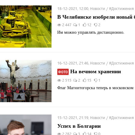
18-12-2021, 12:00, Новости / #Достижения
В Челябинске изобрели новый 
2 447
1
12
2
Им можно управлять дистанционно.
16-12-2021, 21:46, Новости / #Достижения
На вечном хранении
ФОТО
2 515
2
15
1
Флаг Магнитогорска теперь в московском 
15-12-2021, 21:19, Новости / #Достижения
Успех в Болгарии
2 282
3
14
0