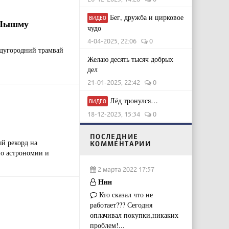
Бег, дружба и цирковое
ВИДЕО
 Пышму
чудо
4-04-2025, 22:06
0
дугородний трамвай
Желаю десять тысяч добрых
дел
21-01-2025, 22:42
0
Лёд тронулся…
ВИДЕО
18-12-2023, 15:34
0
ПОСЛЕДНИЕ
й рекорд на
КОММЕНТАРИИ
о астрономии и
2 марта 2022 17:57
Ннн
Кто сказал что не
работает??? Сегодня
оплачивал покупки,никаких
проблем!...