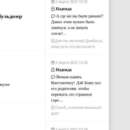
2 марта 2022 15:25
Надежда
бульдозер
А где же вы были раньше?
Давно этим нужно было
заняться, а не жевать
сопли!...
Для тех жителей Донбасса,
кому есть что рассказать
2 марта 2022 15:20
Надежда
Вечная память
Константину! Дай Боже сил
музее
его родителям, чтобы
пережить это страшное
горе....
Погиб, исполняя воинский
долг
2 марта 2022 13:54