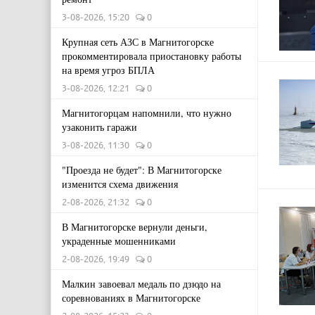
3-08-2026, 15:20
0
Крупная сеть АЗС в Магнитогорске
прокомментировала приостановку работы
на время угроз БПЛА
3-08-2026, 12:21
0
Магнитогорцам напомнили, что нужно
узаконить гаражи
3-08-2026, 11:30
0
"Проезда не будет": В Магнитогорске
изменится схема движения
2-08-2026, 21:32
0
В Магнитогорске вернули деньги,
украденные мошенниками
2-08-2026, 19:49
0
Малкин завоевал медаль по дзюдо на
соревнованиях в Магнитогорске