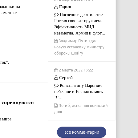
ольники на
Гарик
орматике
Последнее десятилетие
Россия говорит оружием.
Эффективность МИД
незаметна. Армия и флот...
Владимир Путин дал
новую установку министру
обороны Шойгу
ток".
2 марта 2022 13:22
Сергей
Константину Царствие
небесное и Вечная память
!!!...
 соревнуются
Погиб, исполняя воинский
долг
н мира.
все комментарии