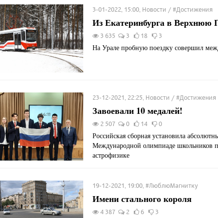
3-01-2022, 15:00, Новости / #Достижения
Из Екатеринбурга в Верхнюю
3 635
3
18
3
На Урале пробную поездку совершил меж
23-12-2021, 22:25, Новости / #Достижения
Завоевали 10 медалей!
2 507
0
14
0
Российская сборная установила абсолютны
Международной олимпиаде школьников п
астрофизике
19-12-2021, 19:00, #ЛюблюМагнитку
Имени стального короля
4 387
2
6
3