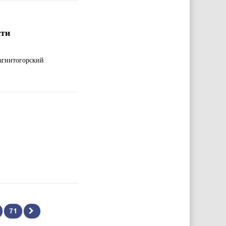
сти
агнитогорский
71