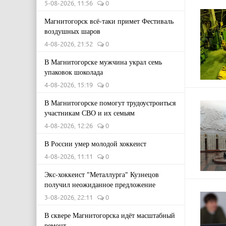
5-08-2026, 11:56
0
Магнитогорск всё-таки примет Фестиваль
воздушных шаров
4-08-2026, 21:52
0
В Магнитогорске мужчина украл семь
упаковок шоколада
4-08-2026, 15:19
0
В Магнитогорске помогут трудоустроиться
участникам СВО и их семьям
4-08-2026, 12:26
0
В России умер молодой хоккеист
4-08-2026, 11:11
0
Экс-хоккеист "Металлурга" Кузнецов
получил неожиданное предложение
3-08-2026, 22:11
0
В сквере Магнитогорска идёт масштабный
ремонт