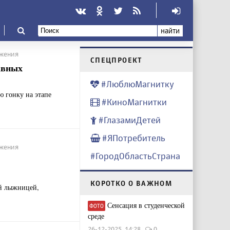
найти
ижения
CПЕЦПРОЕКТ
авных
#ЛюблюМагнитку
 гонку на этапе
#КиноМагнитки
#ГлазамиДетей
#ЯПотребитель
ижения
#ГородОбластьСтрана
КОРОТКО О ВАЖНОМ
ой лыжницей,
Сенсация в студенческой
ФОТО
среде
26-12-2025, 14:28
0