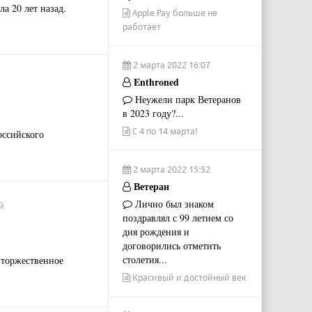
а 20 лет назад.
Apple Pay больше не
работает
2 марта 2022 16:07
Enthroned
Неужели парк Ветеранов
в 2023 году?...
С 4 по 14 марта!
оссийского
2 марта 2022 15:52
Ветеран
Лично был знаком
й
поздравлял с 99 летием со
дня рождения и
договорились отметить
столетия...
 торжественное
Красивый и достойный век