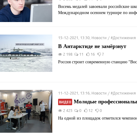
Восемь медалей завоевали российские шк
Международном осеннем турнире по инф
15-12-2021, 13:30, Новости / #Достижения
В Антарктиде не замёрзнут
2 198
11
16
7
Россия строит современную станцию "Вос
11-12-2021, 13:16, Новости / #Достижения
Молодые профессионалы
ВИДЕО
2 425
0
12
0
На одной из площадок отметился чемпио