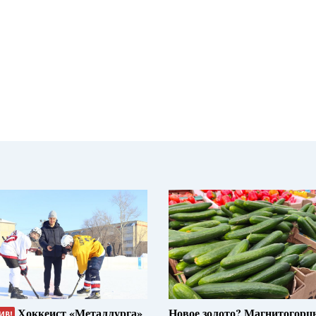
Хоккеист «Металлурга»
Новое золото? Магнитогорц
ИВ!