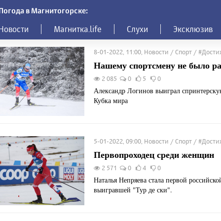
Погода в Магнитогорске:
Новости
Магнитка.life
Слухи
Эксклюзив
8-01-2022, 11:00, Новости / Спорт / #Дост
Нашему спортсмену не было р
2 085
0
5
0
Александр Логинов выиграл спринтерскую
Кубка мира
5-01-2022, 09:00, Новости / Спорт / #Дост
Первопроходец среди женщин
2 571
0
4
0
Наталья Непряева стала первой российск
выигравшей "Тур де ски".