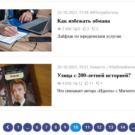
22-10-2021, 13:39, #ЯПотребитель
Как избежать обмана
2 466
0
3
2
Лайфхак по юридическим услугам.
20-10-2021, 19:51, Новости / #ЛюблюМагн
Улица с 200-летней историей?
4 038
12
11
1
Что связывает автора «Идиота» с Магнито
1
...
6
7
8
9
10
11
12
13
14
...