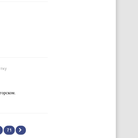
итку
горском.
71