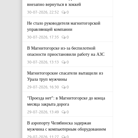
внезапно вернуться в хоккей
30-07-2026, 22:52
0
Не стало руководителя магнитогорской
управляющей компании
30-07-2026, 17:35
0
В Магнитогорске из-за беспилотной
опасности приостановили работу на АЗС
30-07-2026, 13:13
0
Магнитогорские спасатели вытащили из
Урала труп мужчины
29-07-2026, 16:30
0
"Проезда нет": в Магнитогорске до конца
месяца закрыта дорога
29-07-2026, 13:49
0
В аэропорту Челябинска задержан
мужчина с компьютерным оборудованием
29-07-2026, 11:27
0