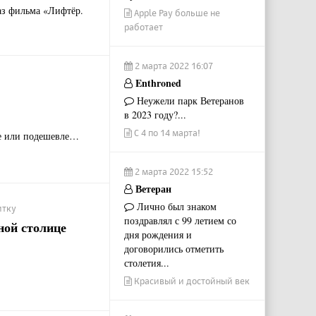
аз фильма «Лифтёр.
Apple Pay больше не
работает
2 марта 2022 16:07
Enthroned
Неужели парк Ветеранов
в 2023 году?...
С 4 по 14 марта!
же или подешевле…
2 марта 2022 15:52
Ветеран
Лично был знаком
итку
поздравлял с 99 летием со
ной столице
дня рождения и
договорились отметить
столетия...
Красивый и достойный век