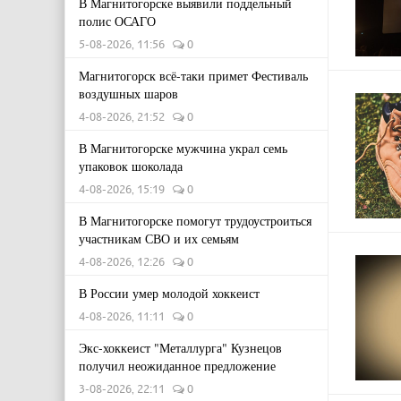
В Магнитогорске выявили поддельный
полис ОСАГО
5-08-2026, 11:56
0
Магнитогорск всё-таки примет Фестиваль
воздушных шаров
4-08-2026, 21:52
0
В Магнитогорске мужчина украл семь
упаковок шоколада
4-08-2026, 15:19
0
В Магнитогорске помогут трудоустроиться
участникам СВО и их семьям
4-08-2026, 12:26
0
В России умер молодой хоккеист
4-08-2026, 11:11
0
Экс-хоккеист "Металлурга" Кузнецов
получил неожиданное предложение
3-08-2026, 22:11
0