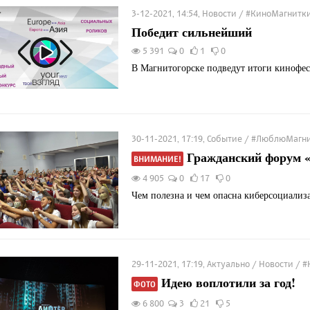
3-12-2021, 14:54, Новости / #КиноМагнитк
Победит сильнейший
5 391
0
1
0
В Магнитогорске подведут итоги кинофес
30-11-2021, 17:19, Событие / #ЛюблюМагн
Гражданский форум 
ВНИМАНИЕ!
4 905
0
17
0
Чем полезна и чем опасна киберсоциализ
29-11-2021, 17:19, Актуально / Новости /
Идею воплотили за год!
ФОТО
6 800
3
21
5