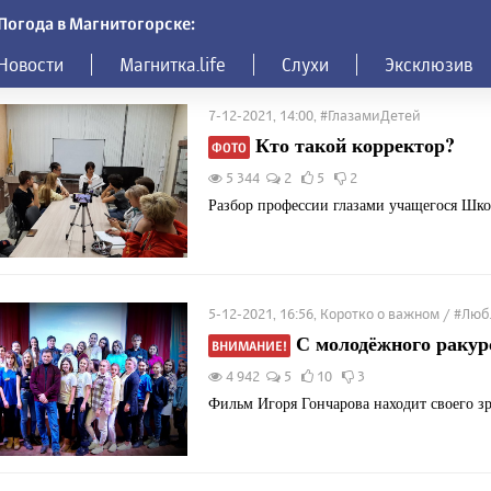
Погода в Магнитогорске:
Новости
Магнитка.life
Слухи
Эксклюзив
7-12-2021, 14:00, #ГлазамиДетей
Кто такой корректор?
ФОТО
5 344
2
5
2
Разбор профессии глазами учащегося Шко
5-12-2021, 16:56, Коротко о важном / #Л
С молодёжного ракур
ВНИМАНИЕ!
4 942
5
10
3
Фильм Игоря Гончарова находит своего зр