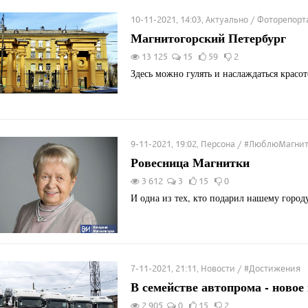
10-11-2021, 14:03, Актуально / Фоторепо
Магнитогорский Петербург
13 125
15
59
2
Здесь можно гулять и наслаждаться красот
9-11-2021, 19:02, Персона / #ЛюблюМагни
Ровесница Магнитки
3 612
3
15
0
И одна из тех, кто подарил нашему город
7-11-2021, 21:11, Новости / #Достижения
В семействе автопрома - новое
2 905
0
15
2