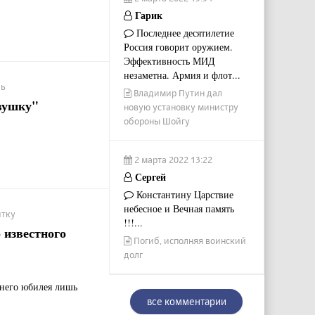
Гарик
Последнее десятилетие
Россия говорит оружием.
Эффективность МИД
незаметна. Армия и флот...
ль
Владимир Путин дал
вушку"
новую установку министру
обороны Шойгу
2 марта 2022 13:22
Сергей
Константину Царствие
небесное и Вечная память
итку
!!!...
 известного
Погиб, исполняя воинский
долг
тнего юбилея лишь
все комментарии