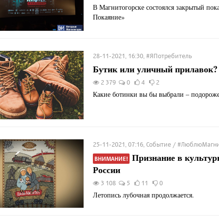
В Магнитогорске состоялся закрытый пок
Покаяние»
28-11-2021, 16:30, #ЯПотребитель
Бутик или уличный прилавок?
2 379
0
4
2
Какие ботинки вы бы выбрали – подоро
25-11-2021, 07:16, Событие / #ЛюблюМагн
Признание в культур
ВНИМАНИЕ!
России
3 108
5
11
0
Летопись лубочная продолжается.