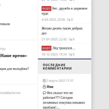
и
Бег, дружба и цирковое
ВИДЕО
чудо
4-04-2025, 22:06
0
тиваля
Желаю десять тысяч добрых
дел
21-01-2025, 22:42
0
Лёд тронулся…
ВИДЕО
итку
«Наше время»
18-12-2023, 15:34
0
ПОСЛЕДНИЕ
ация для молодёжи?
КОММЕНТАРИИ
2 марта 2022 17:57
Ннн
Кто сказал что не
 #КиноМагнитки
работает??? Сегодня
оплачивал покупки,никаких
проблем!...