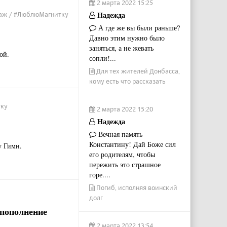
2 марта 2022 15:25
Надежда
ртаж / #ЛюблюМагнитку
А где же вы были раньше?
Давно этим нужно было
заняться, а не жевать
ой.
сопли!...
Для тех жителей Донбасса,
кому есть что рассказать
тку
2 марта 2022 15:20
Надежда
Вечная память
Константину! Дай Боже сил
у Гимн.
его родителям, чтобы
пережить это страшное
горе....
Погиб, исполняя воинский
долг
 пополнение
2 марта 2022 13:54