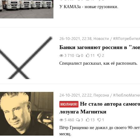
У КАМАЗа - новые грузовики.
26-10-2021, 22:38, Новости / #ЯПотребите
Банки загоняют россиян в "ло
3 710
0
11
2
Специалист рассказал, как её распознать.
24-10-2021, 22:22, Персона / #ЛюблюМагн
Не стало автора самого
МОЛНИЯ!
лозунга Магнитки
5 460
3
13
1
Пётр Грищенко не дожил до своего 90-ле
месяц.