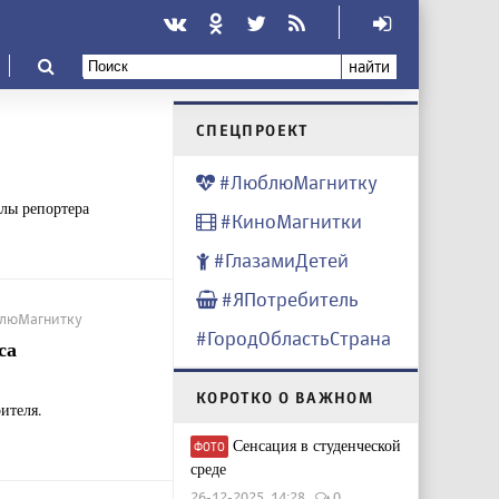
найти
CПЕЦПРОЕКТ
#ЛюблюМагнитку
лы репортера
#КиноМагнитки
#ГлазамиДетей
#ЯПотребитель
юблюМагнитку
#ГородОбластьСтрана
са
КОРОТКО О ВАЖНОМ
ителя.
Сенсация в студенческой
ФОТО
среде
26-12-2025, 14:28
0