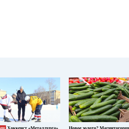
Хоккеист «Металлурга»
Новое золото? Магнитогорц
ИВ!