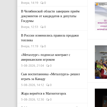
Вчера, 14:19
0
В Челябинской области завершен приём
документов от кандидатов в депутаты
Госдумы
Вчера, 12:53
0
В России изменились правила продажи
топлива
Вчера, 11:19
0
«Металлург» подписал контракт с
американским игроком
5-08-2026, 21:04
0
Сын воспитанника «Металлурга» решил
играть за Канаду
5-08-2026, 14:12
0
Жара вернётся в Магнитогорск
5-08-2026, 12:30
0