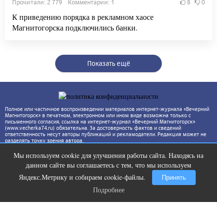
Прочитали: 2 779 Комментарии: 1
8
0
К приведению порядка в рекламном хаосе
Магнитогорска подключились банки.
Показать ещё
Полное или частичное воспроизведении материалов интернет-журнала «Вечерний
Магнитогорск» в печатном, электронном или ином виде возможна только с
письменного согласия, ссылка на интернет-журнал «Вечерний Магнитогорск»
(www.vecherka74.ru) обязательна. За достоверность фактов и сведений
ответственность несут авторы публикаций и рекламодатели. Редакция может не
разделять точку зрения автора.
Мы используем cookie для улучшения работы сайта. Находясь на
Скрытая камера на пляже Крыма:
i
данном сайте вы соглашаетесь с тем, что мы используем
Что люди вытворяют, когда их не
видят...
Яндекс.Метрику и собираем cookie-файлы.
Принять
Подробнее
Подробнее