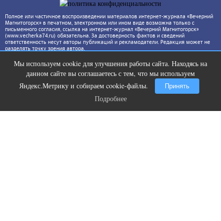
Полное или частичное воспроизведении материалов интернет-журнала «Вечерний
Магнитогорск» в печатном, электронном или ином виде возможна только с
письменного согласия, ссылка на интернет-журнал «Вечерний Магнитогорск»
(www.vecherka74.ru) обязательна. За достоверность фактов и сведений
ответственность несут авторы публикаций и рекламодатели. Редакция может не
разделять точку зрения автора.
Мы используем cookie для улучшения работы сайта. Находясь на
Ролик длится несколько секунд, а
i
данном сайте вы соглашаетесь с тем, что мы используем
смеяться вы будете долго
Яндекс.Метрику и собираем cookie-файлы.
Принять
Подробнее
Подробнее