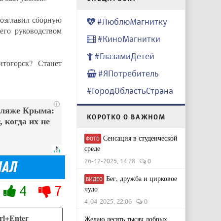
возглавил сборную
#ЛюблюМагнитку
его руководством
#КиноМагнитки
#ГлазамиДетей
тогорск? Станет
#ЯПотребитель
#ГородОбластьСтрана
i
пляже Крыма:
КОРОТКО О ВАЖНОМ
 когда их не
Сенсация в студенческой
ФОТО
среде
26-12-2025, 14:28
0
Бег, дружба и цирковое
ВИДЕО
4
7
чудо
4-04-2025, 22:06
0
rl+Enter
Желаю десять тысяч добрых