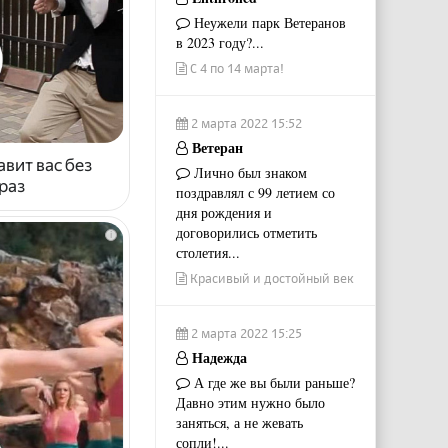
Неужели парк Ветеранов
в 2023 году?...
С 4 по 14 марта!
2 марта 2022 15:52
Ветеран
авит вас без
Лично был знаком
раз
поздравлял с 99 летием со
дня рождения и
договорились отметить
i
столетия...
Красивый и достойный век
2 марта 2022 15:25
Надежда
А где же вы были раньше?
Давно этим нужно было
заняться, а не жевать
сопли!...