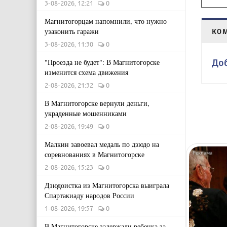
3-08-2026, 12:21
0
Магнитогорцам напомнили, что нужно
узаконить гаражи
КО
3-08-2026, 11:30
0
До
"Проезда не будет": В Магнитогорске
изменится схема движения
2-08-2026, 21:32
0
В Магнитогорске вернули деньги,
украденные мошенниками
2-08-2026, 19:49
0
Малкин завоевал медаль по дзюдо на
соревнованиях в Магнитогорске
2-08-2026, 15:23
0
Дзюдоистка из Магнитогорска выиграла
Спартакиаду народов России
1-08-2026, 19:57
0
В Магнитогорске задержали ребенка за