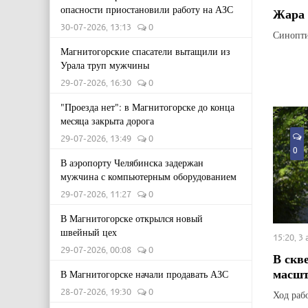
опасности приостановили работу на АЗС
Жара 
30-07-2026, 13:13
0
Синопти
Магнитогорские спасатели вытащили из
Урала труп мужчины
29-07-2026, 16:30
0
"Проезда нет": в Магнитогорске до конца
месяца закрыта дорога
29-07-2026, 13:49
0
0
В аэропорту Челябинска задержан
мужчина с компьютерным оборудованием
29-07-2026, 11:27
0
В Магнитогорске открылся новый
швейный цех
15:20, 3
29-07-2026, 00:08
0
В скв
масшт
В Магнитогорске начали продавать АЗС
28-07-2026, 19:30
0
Ход раб