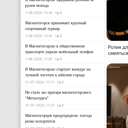
рулем мопеда
1-08-2026, 15:45
0
Магнитогорск принимает крупный
спортивный турнир
1-08-2026, 13:41
0
В Магнитогорске в общественном
Ролик дл
транспорте украли мобильный телефон
смеяться
1-08-2026, 11:07
0
В Магнитогорске стартует конкурс на
лучший логотип к юбилею города
31-07-2026, 17:31
0
Не стало экс-вратаря магнитогорского
"Металлурга"
31-07-2026, 17:25
0
Магнитогорцев предупредили: погода
резко испортится