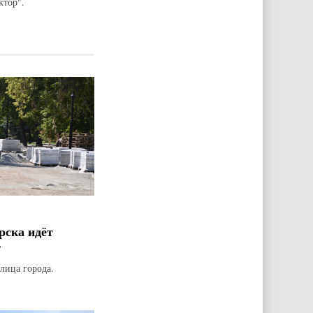
ктор".
рска идёт
т
лица города.