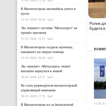
31-07-2026, 17:20
0
В Магнитогорске автомобиль улетел в
кусты
31-07-2026, 16:28
0
Ролик дл
Экс-хоккеист системы "Металлурга" не
будете в
прошёл просмотр
31-07-2026, 12:57
0
В Магнитогорске осудили мужчину,
КОММ
напавшего на скорую помощь
31-07-2026, 10:36
0
Экс-хоккеист «Металлурга» может
внезапно вернуться в хоккей
0
30-07-2026, 22:52
0
Не стало руководителя магнитогорской
управляющей компании
30-07-2026, 17:35
0
12:30, 5
В Магнитогорске из-за беспилотной