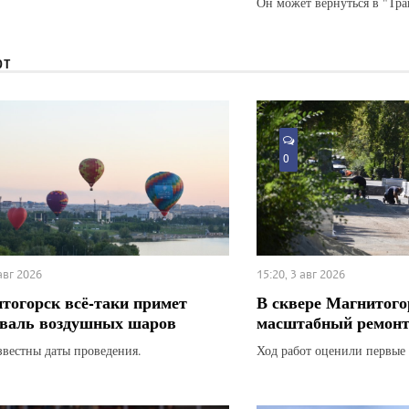
Он может вернуться в "Тра
ЮТ
0
 авг 2026
15:20, 3 авг 2026
тогорск всё-таки примет
В сквере Магнитого
валь воздушных шаров
масштабный ремон
звестны даты проведения.
Ход работ оценили первые 