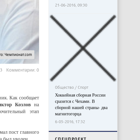
21-06-2016, 09:30
о: Чемпионат.com
83 Комментарии: 0
Общество / Спорт
Хоккейная сборная России
ник. Как сообщает
сразится с Чехами. В
иктор Козлов
на
сборной нашей страны- два
ючительный этап
магнитогорца
6-05-2016, 17:32
мал пост главного
а был уволен.
CПЕЦПРОЕКТ