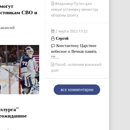
Владимир Путин дал
могут
новую установку министру
астникам СВО и
обороны Шойгу
вакансий
2 марта 2022 13:22
Сергей
Константину Царствие
небесное и Вечная память
!!!...
Погиб, исполняя воинский
долг
все комментарии
ллурга"
еожиданное