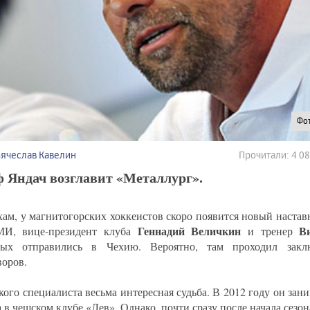
Фот
Вячеслав Кавелин
Прочитали: 4 0
 Яндач возглавит «Металлург».
хам, у магнитогорских хоккеистов скоро появится новый настав
Геннадий Величкин
В
МИ, вице-президент клуба
и тренер
ных отправились в Чехию. Вероятно, там проходил закл
воров.
кого специалиста весьма интересная судьба. В 2012 году он зани
 в чешском клубе «Лев». Однако, почти сразу после начала сезон