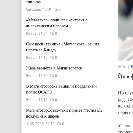
топлива
Сегодня, 11:19
0
«Металлург» подписал контракт с
американским игроком
Вчера, 21:04
0
Сын воспитанника «Металлурга» решил
играть за Канаду
Вчера, 14:12
0
Автор:
Жара вернётся в Магнитогорск
Йозеф
Вчера, 12:30
0
В Магнитогорске выявили поддельный
полис ОСАГО
По слу
ряд С
Вчера, 11:56
0
выход
Магнитогорск всё-таки примет Фестиваль
перего
воздушных шаров
4-08-2026, 21:52
0
У чешс
тренера