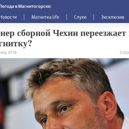
Погода в Магнитогорске:
Новости
Магнитка.life
Слухи
Эксклюзив
нер сборной Чехии переезжает 
гнитку?
2 апр 2018
Спор