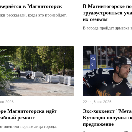
вернётся в Магнитогорск
В Магнитогорске по
трудоустроиться уч
ки рассказали, когда это произойдет.
их семьям
В городе пройдет ярмарка 
0
 авг 2026
22:11, 3 авг 2026
ере Магнитогорска идёт
Экс-хоккеист "Мета
абный ремонт
Кузнецов получил н
предложение
от оценили первые лица города.