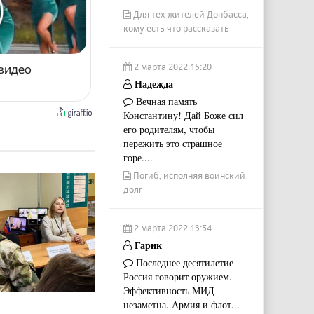
Для тех жителей Донбасса,
кому есть что рассказать
2 марта 2022 15:20
 видео
Надежда
Вечная память
Константину! Дай Боже сил
его родителям, чтобы
пережить это страшное
горе....
Погиб, исполняя воинский
долг
2 марта 2022 13:54
Гарик
Последнее десятилетие
Россия говорит оружием.
Эффективность МИД
незаметна. Армия и флот...