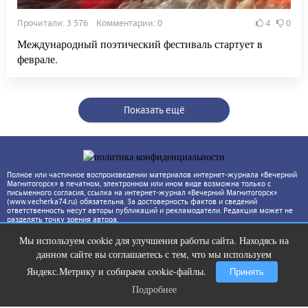
Прочитали: 3 576 Комментарии: 0
4
0
Международный поэтический фестиваль стартует в
феврале.
Показать ещё
Полное или частичное воспроизведении материалов интернет-журнала «Вечерний
Магнитогорск» в печатном, электронном или ином виде возможна только с
письменного согласия, ссылка на интернет-журнал «Вечерний Магнитогорск»
(www.vecherka74.ru) обязательна. За достоверность фактов и сведений
ответственность несут авторы публикаций и рекламодатели. Редакция может не
разделять точку зрения автора.
Мы используем cookie для улучшения работы сайта. Находясь на
Ролик длится несколько секунд, а
i
данном сайте вы соглашаетесь с тем, что мы используем
смеяться вы будете долго
Яндекс.Метрику и собираем cookie-файлы.
Принять
Подробнее
Подробнее