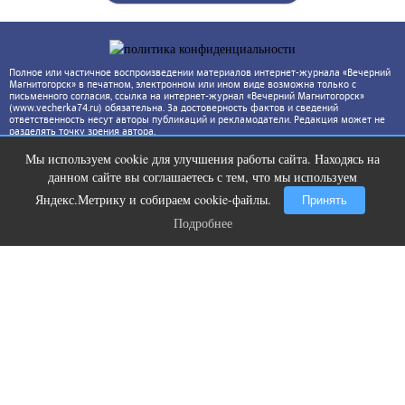
Полное или частичное воспроизведении материалов интернет-журнала «Вечерний
Магнитогорск» в печатном, электронном или ином виде возможна только с
письменного согласия, ссылка на интернет-журнал «Вечерний Магнитогорск»
(www.vecherka74.ru) обязательна. За достоверность фактов и сведений
ответственность несут авторы публикаций и рекламодатели. Редакция может не
разделять точку зрения автора.
Мы используем cookie для улучшения работы сайта. Находясь на
Скрытая камера на пляже Крыма:
i
данном сайте вы соглашаетесь с тем, что мы используем
Что люди вытворяют, когда их не
видят...
Яндекс.Метрику и собираем cookie-файлы.
Принять
Подробнее
Подробнее