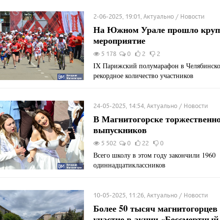
2-06-2025, 19:01, Актуально / Новости
На Южном Урале прошло круп
мероприятие
5 178
0
2
2
IX Парижский полумарафон в Челябинско
рекордное количество участников
24-05-2025, 14:54, Актуально / Новости
В Магнитогорске торжественн
выпускников
5 502
0
22
0
Всего школу в этом году закончили 1960
одиннадцатиклассников
10-05-2025, 11:26, Актуально / Новости
Более 50 тысяч магнитогорцев
участие в акции «Бессмертный