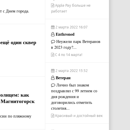
Apple Pay больше не
т с Днем города.
работает
2 марта 2022 16:07
Enthroned
 ещё один сквер
Неужели парк Ветеранов
в 2023 году?...
С 4 по 14 марта!
2 марта 2022 15:52
Ветеран
Лично был знаком
поздравлял с 99 летием со
солнцем: как
дня рождения и
 Магнитогорск
договорились отметить
столетия...
ссии по пляжному
Красивый и достойный век