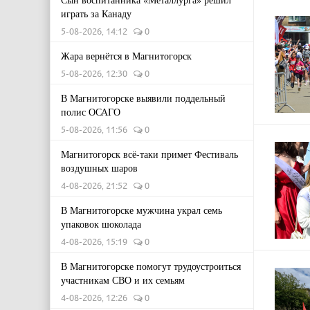
играть за Канаду
5-08-2026, 14:12
0
Жара вернётся в Магнитогорск
5-08-2026, 12:30
0
В Магнитогорске выявили поддельный
полис ОСАГО
5-08-2026, 11:56
0
Магнитогорск всё-таки примет Фестиваль
воздушных шаров
4-08-2026, 21:52
0
В Магнитогорске мужчина украл семь
упаковок шоколада
4-08-2026, 15:19
0
В Магнитогорске помогут трудоустроиться
участникам СВО и их семьям
4-08-2026, 12:26
0