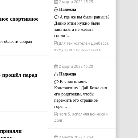
2 марта 2022 15:25
Надежда
А где же вы были раньше?
ное спортивное
Давно этим нужно было
заняться, а не жевать
сопли!...
й области собрал
Для тех жителей Донбасса,
кому есть что рассказать
2 марта 2022 15:20
о прошёл парад
Надежда
Вечная память
Константину! Дай Боже сил
его родителям, чтобы
пережить это страшное
горе....
Погиб, исполняя воинский
долг
 приняли
 полк»
2 марта 2022 13:54