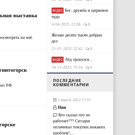
Бег, дружба и цирковое
ВИДЕО
льная выставка
чудо
4-04-2025, 22:06
0
Желаю десять тысяч добрых
посмотреть на неё.
дел
21-01-2025, 22:42
0
Лёд тронулся…
ВИДЕО
18-12-2023, 15:34
0
гнитогорск
ПОСЛЕДНИЕ
КОММЕНТАРИИ
ент РФ
2 марта 2022 17:57
Ннн
Кто сказал что не
работает??? Сегодня
горске
оплачивал покупки,никаких
проблем!...