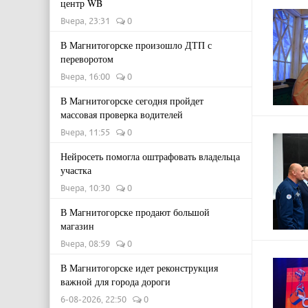
центр WB
Вчера, 23:31
0
В Магнитогорске произошло ДТП с
переворотом
Вчера, 16:00
0
В Магнитогорске сегодня пройдет
массовая проверка водителей
Вчера, 11:55
0
Нейросеть помогла оштрафовать владельца
участка
Вчера, 10:30
0
В Магнитогорске продают большой
магазин
Вчера, 08:59
0
В Магнитогорске идет реконструкция
важной для города дороги
6-08-2026, 22:50
0