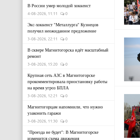
В России умер молодой хоккеист
4-08-2026, 11:11
0
Экс-хоккеист "Металлурга" Кузнецов
получил неожиданное предложение
3-08-2026, 22:11
0
В сквере Магнитогорска идёт масштабный
ремонт
3-08-2026, 15:20
0
Крупная сеть АЗС в Магнитогорске
прокомментировала приостановку работы
на время угроз БПЛА
3-08-2026, 12:21
0
Магнитогорцам напомнили, что нужно
узаконить гаражи
3-08-2026, 11:30
0
"Проезда не будет": В Магнитогорске
изменится схема движения