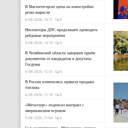
В Магнитогорске цены на новостройки
резко выросли
6-08-2026, 14:57
0
Инспекторы ДПС продолжают проводить
рейдовые мероприятия
6-08-2026, 14:19
0
В Челябинской области завершен приём
документов от кандидатов в депутаты
Госдумы
6-08-2026, 12:53
0
В России изменились правила продажи
топлива
6-08-2026, 11:19
0
«Металлург» подписал контракт с
американским игроком
5-08-2026, 21:04
0
Сын воспитанника «Металлурга» решил