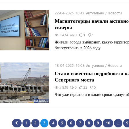
22-04-2025, 10:47, Актуально / Новости
Магнитогорцы начали активно 
скверы
2 434
0
1
1
Жители города выбирают, какую террито
благоустроить в 2026 году
18-04-2025, 16:08, Актуально / Новости
Стали известны подробности к
Северного моста
5 839
0
22
5
Что уже сделано и в какие сроки сдадут о
1
2
3
4
5
6
7
8
9
10
...
9