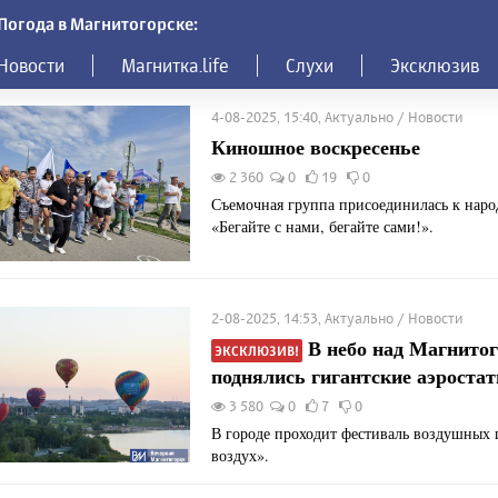
Погода в Магнитогорске:
Новости
Магнитка.life
Слухи
Эксклюзив
4-08-2025, 15:40, Актуально / Новости
Киношное воскресенье
2 360
0
19
0
Съемочная группа присоединилась к нар
«Бегайте с нами, бегайте сами!».
2-08-2025, 14:53, Актуально / Новости
В небо над Магнито
ЭКСКЛЮЗИВ!
поднялись гигантские аэроста
3 580
0
7
0
В городе проходит фестиваль воздушных
воздух».