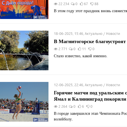
22 234
0
67
88
В этом году этот праздник вновь совместя
18-06-2025, 15:46, Актуально / Новости
В Магнитогорске благоустроят
2 771
0
11
0
Стало известно, какой именно.
12-06-2025, 22:46, Актуально / Новости
Горячие матчи под уральским 
Ямал и Калининград покорили
2 264
0
6
0
В городе завершился этап Чемпионата Ро
волейболу.