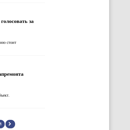
голосовать за
рию стоит
апремонта
бъект.
1