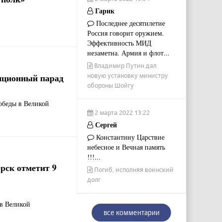
Гарик
Последнее десятилетие
Россия говорит оружием.
Эффективность МИД
незаметна. Армия и флот...
Владимир Путин дал
иционный парад
новую установку министру
обороны Шойгу
обеды в Великой
2 марта 2022 13:22
Сергей
Константину Царствие
небесное и Вечная память
!!!...
рск отметит 9
Погиб, исполняя воинский
долг
в Великой
все комментарии