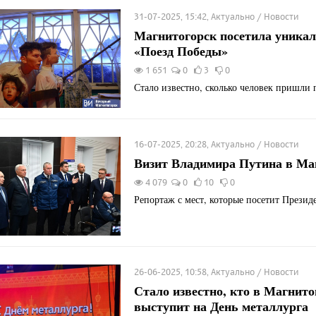
31-07-2025, 15:42, Актуально / Новости
Магнитогорск посетила уника
«Поезд Победы»
1 651
0
3
0
Стало известно, сколько человек пришли 
16-07-2025, 20:28, Актуально / Новости
Визит Владимира Путина в Ма
4 079
0
10
0
Репортаж с мест, которые посетит Презид
26-06-2025, 10:58, Актуально / Новости
Стало известно, кто в Магнито
выступит на День металлурга