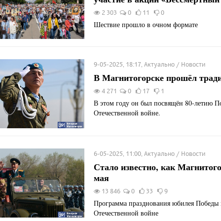
2 303
0
11
0
Шествие прошло в очном формате
9-05-2025, 18:17, Актуально / Новости
В Магнитогорске прошёл трад
4 271
0
17
1
В этом году он был посвящён 80-летию П
Отечественной войне.
6-05-2025, 11:00, Актуально / Новости
Стало известно, как Магнитого
мая
13 846
0
33
9
Программа празднования юбилея Победы 
Отечественной войне