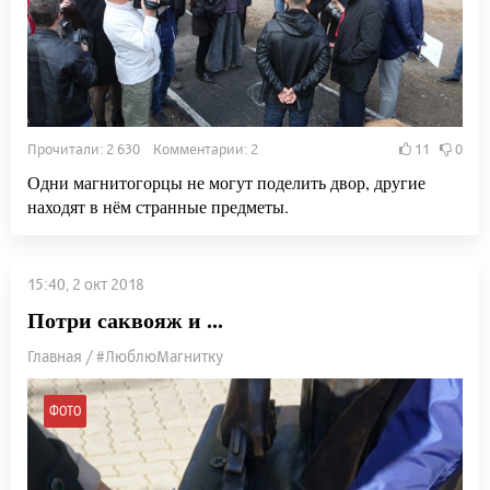
Прочитали: 2 630 Комментарии: 2
11
0
Одни магнитогорцы не могут поделить двор, другие
находят в нём странные предметы.
15:40, 2 окт 2018
Потри саквояж и ...
Главная / #ЛюблюМагнитку
ФОТО