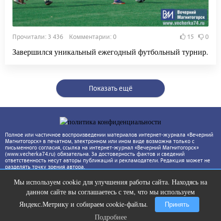
Прочитали: 3 436 Комментарии: 0
15
0
Завершился уникальный ежегодный футбольный турнир.
Показать ещё
Полное или частичное воспроизведении материалов интернет-журнала «Вечерний
Магнитогорск» в печатном, электронном или ином виде возможна только с
письменного согласия, ссылка на интернет-журнал «Вечерний Магнитогорск»
(www.vecherka74.ru) обязательна. За достоверность фактов и сведений
ответственность несут авторы публикаций и рекламодатели. Редакция может не
разделять точку зрения автора.
Мы используем cookie для улучшения работы сайта. Находясь на
Скрытая камера на пляже Крыма:
i
данном сайте вы соглашаетесь с тем, что мы используем
Что люди вытворяют, когда их не
видят...
Яндекс.Метрику и собираем cookie-файлы.
Принять
Подробнее
Подробнее