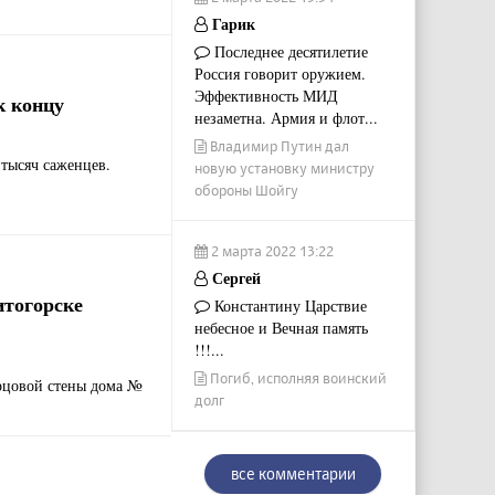
Гарик
Последнее десятилетие
Россия говорит оружием.
Эффективность МИД
к концу
незаметна. Армия и флот...
Владимир Путин дал
 тысяч саженцев.
новую установку министру
обороны Шойгу
2 марта 2022 13:22
Сергей
итогорске
Константину Царствие
небесное и Вечная память
!!!...
Погиб, исполняя воинский
орцовой стены дома №
долг
все комментарии