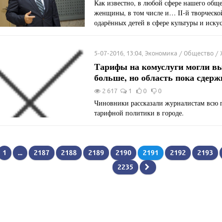
Как известно, в любой сфере нашего общ
женщины, в том числе и… II-й творческо
одарённых детей в сфере культуры и искус
5-07-2016, 13:04, Экономика / Общество /
Тарифы на комуслуги могли в
больше, но область пока сдерж
2 617
1
0
0
Чиновники рассказали журналистам всю
тарифной политики в городе.
1
...
2187
2188
2189
2190
2191
2192
2193
2235