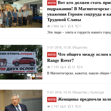
Вот кто должен стать при
ФОТО
подражания! В Магнитогорске 
уважения Героям соцтруда и к
Трудовой Славы
2 984
3
8
1
Эти люди – элита и гордость нашего город
5-07-2016, 15:30, Общество
Что общего между ослом 
ФОТО
Range Rover?
7 135
4
12
0
В Магнитогорске, кажется, нашли общие 
5-07-2016, 14:10, Общество / Культура
Женщины предпочли холо
ФОТО
2 747
0
5
0