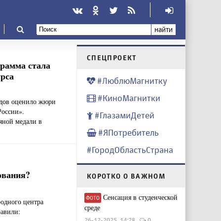
найти
CПЕЦПРОЕКТ
грамма стала
урса
#ЛюблюМагнитку
#КиноМагнитки
дов оценило жюри
России».
#ГлазамиДетей
яной медали в
#ЯПотребитель
#ГородОбластьСтрана
ования?
КОРОТКО О ВАЖНОМ
Сенсация в студенческой
ФОТО
родного центра
среде
равили:
26-12-2025, 14:28
0