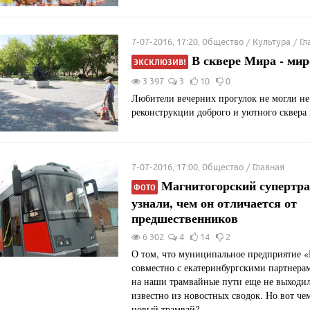
7-07-2016, 17:20, Общество / Культура / Г
В сквере Мира - мир
ЭКСКЛЮЗИВ!
3 397
3
10
0
Любители вечерних прогулок не могли не
реконструкции доброго и уютного сквера 
7-07-2016, 17:00, Общество / Главная
Магнитогорский супертр
ФОТО
узнали, чем он отличается от
предшественников
6 302
4
14
2
О том, что муниципальное предприятие 
совместно с екатеринбургскими партнерам
на наши трамвайные пути еще не выходи
известно из новостных сводок. Но вот че
новый трамвай?