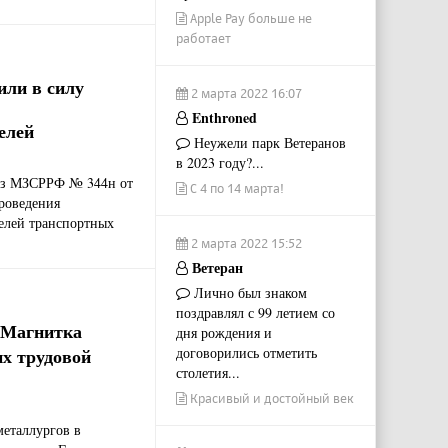
Apple Pay больше не
работает
или в силу
2 марта 2022 16:07
Enthroned
елей
Неужели парк Ветеранов
в 2023 году?...
каз МЗСРРФ № 344н от
С 4 по 14 марта!
проведения
елей транспортных
2 марта 2022 15:52
Ветеран
Лично был знаком
поздравлял с 99 летием со
 Магнитка
дня рождения и
их трудовой
договорились отметить
столетия...
Красивый и достойный век
металлургов в