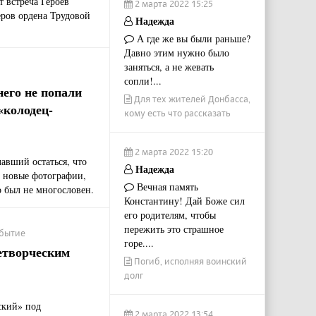
 встреча Героев
2 марта 2022 15:25
еров ордена Трудовой
Надежда
А где же вы были раньше?
Давно этим нужно было
заняться, а не жевать
сопли!...
него не попали
Для тех жителей Донбасса,
«колодец-
кому есть что рассказать
2 марта 2022 15:20
авший остаться, что
Надежда
ю новые фотографии,
Вечная память
о был не многословен.
Константину! Дай Боже сил
его родителям, чтобы
пережить это страшное
обытие
горе....
етворческим
Погиб, исполняя воинский
долг
ский» под
2 марта 2022 13:54