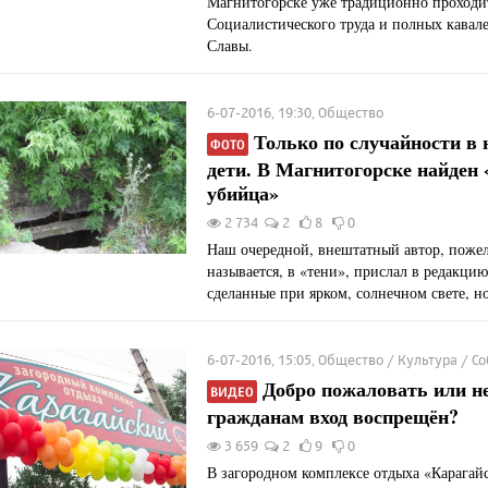
Магнитогорске уже традиционно проходит
Социалистического труда и полных кавал
Славы.
6-07-2016, 19:30, Общество
Только по случайности в 
ФОТО
дети. В Магнитогорске найден 
убийца»
2 734
2
8
0
Наш очередной, внештатный автор, пожел
называется, в «тени», прислал в редакци
сделанные при ярком, солнечном свете, н
6-07-2016, 15:05, Общество / Культура / С
Добро пожаловать или н
ВИДЕО
гражданам вход воспрещён?
3 659
2
9
0
В загородном комплексе отдыха «Карагай