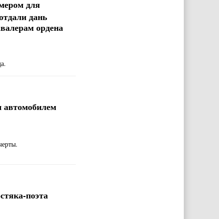
мером для
отдали дань
авалерам ордена
а.
и автомобилем
черты.
стяка-поэта