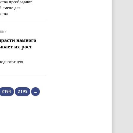
ества преобладают
й смене для
ства
 ЖКХ
ырасти намного
ивает их рост
 подноготную
2194
2195
...