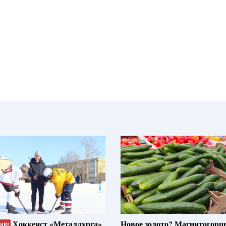
Хоккеист «Металлурга»
Новое золото? Магнитогорц
ИВ!