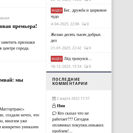
Бег, дружба и цирковое
ВИДЕО
чудо
лавная
4-04-2025, 22:06
0
овая премьера!
Желаю десять тысяч добрых
дел
 заметить признаки
в центре города.
21-01-2025, 22:42
0
Лёд тронулся…
ВИДЕО
18-12-2023, 15:34
0
амвай: мы
ПОСЛЕДНИЕ
КОММЕНТАРИИ
2 марта 2022 17:57
Ннн
«Маггортранс»
Кто сказал что не
и, создали нечто, что
работает??? Сегодня
ло, многим уже
оплачивал покупки,никаких
м конкретно уникален
проблем!...