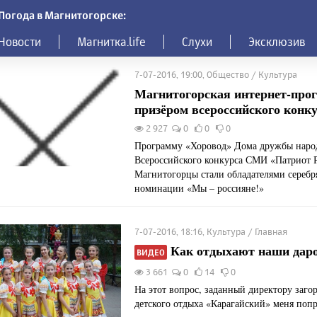
Погода в Магнитогорске:
Новости
Магнитка.life
Слухи
Эксклюзив
7-07-2016, 19:00, Общество / Культура
Магнитогорская интернет-про
призёром всероссийского конк
2 927
0
0
0
Программу «Хоровод» Дома дружбы наро
Всероссийского конкурса СМИ «Патриот 
Магнитогорцы стали обладателями серебр
номинации «Мы – россияне!»
7-07-2016, 18:16, Культура / Главная
Как отдыхают наши дар
ВИДЕО
3 661
0
14
0
На этот вопрос, заданный директору заго
детского отдыха «Карагайский» меня поп