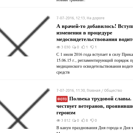
7-07-2016, 12:13, На дороге
А врачей-то добавилось! Вступ
изменения в процедуре
медосвидетельствования водит
3 030
0
1
1
С 1 июля 2016 года вступает в силу При
15.06.15 г., регламентирующий порядок 
медицинского освидетельствования водит
средств
7-07-2016, 11:30, Главная / Общество
Полвека трудовой славы.
ФОТО
чествует ветеранов, проявивш
героизм
3 812
0
8
0
В канун празднования Дня города и Дня 