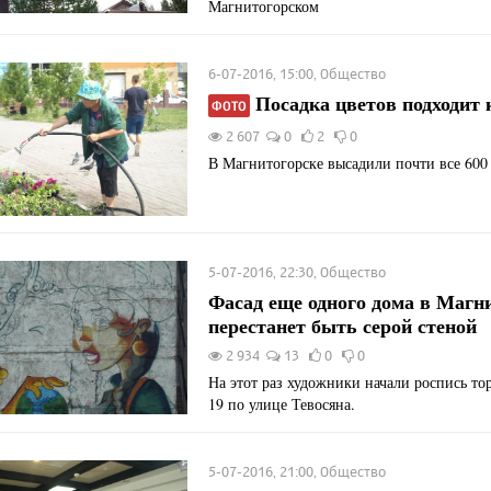
Магнитогорском
6-07-2016, 15:00, Общество
Посадка цветов подходит 
ФОТО
2 607
0
2
0
В Магнитогорске высадили почти все 600
5-07-2016, 22:30, Общество
Фасад еще одного дома в Магн
перестанет быть серой стеной
2 934
13
0
0
На этот раз художники начали роспись т
19 по улице Тевосяна.
5-07-2016, 21:00, Общество