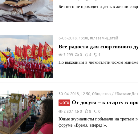
Без него не проходит и день в жизни сов
6-05-2018, 13:00, #ГлазамиДетей
Все радости для спортивного д
3 299
0
4
1
По выходным в легкоатлетическом манеже
30-04-2018, 12:50, Общество / #ГлазамиДе
От досуга – к старту в п
ФОТО
2 807
0
8
0
Юные журналисты побывали на третьем г
форуме «Время, вперед!».