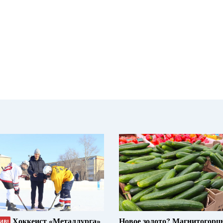
Хоккеист «Металлурга»
Новое золото? Магнитогорц
ИВ!