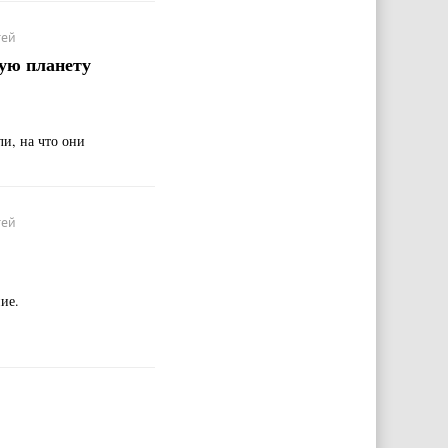
тей
гую планету
и, на что они
тей
ие.