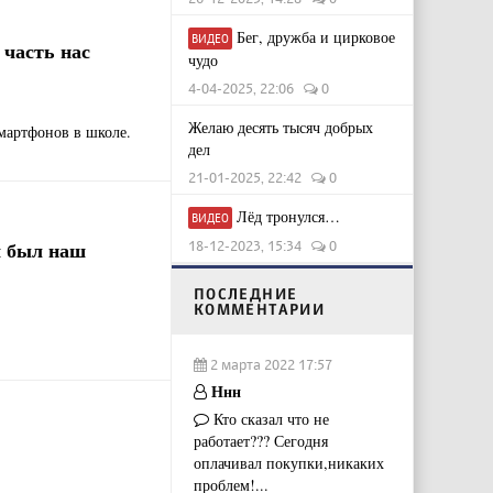
Бег, дружба и цирковое
ВИДЕО
 часть нас
чудо
4-04-2025, 22:06
0
Желаю десять тысяч добрых
мартфонов в школе.
дел
21-01-2025, 22:42
0
Лёд тронулся…
ВИДЕО
м был наш
18-12-2023, 15:34
0
ПОСЛЕДНИЕ
КОММЕНТАРИИ
2 марта 2022 17:57
Ннн
Кто сказал что не
работает??? Сегодня
оплачивал покупки,никаких
проблем!...