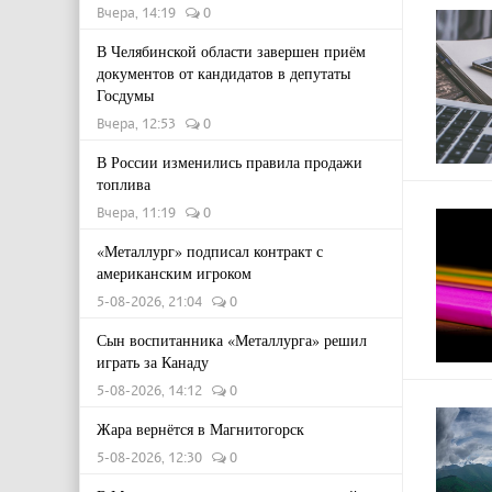
Вчера, 14:19
0
В Челябинской области завершен приём
документов от кандидатов в депутаты
Госдумы
Вчера, 12:53
0
В России изменились правила продажи
топлива
Вчера, 11:19
0
«Металлург» подписал контракт с
американским игроком
5-08-2026, 21:04
0
Сын воспитанника «Металлурга» решил
играть за Канаду
5-08-2026, 14:12
0
Жара вернётся в Магнитогорск
5-08-2026, 12:30
0