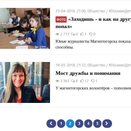
23-04-2018, 21:00, Общество / #ГлазамиДе
«Заходишь - и как на дру
ФОТО
попал»
2 715
0
3
0
Юные журналисты Магнитогорска показал
способны.
19-03-2018, 21:32, Общество / #ГлазамиДе
Мост дружбы и понимания
3 363
8
12
1
У магнитогорских волонтёров – пополнен
1
2
3
4
5