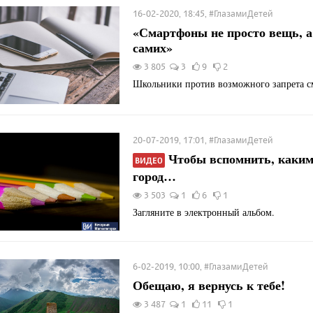
16-02-2020, 18:45, #ГлазамиДетей
«Смартфоны не просто вещь, а
самих»
3 805
3
9
2
Школьники против возможного запрета с
20-07-2019, 17:01, #ГлазамиДетей
Чтобы вспомнить, каки
ВИДЕО
город…
3 503
1
6
1
Загляните в электронный альбом.
6-02-2019, 10:00, #ГлазамиДетей
Обещаю, я вернусь к тебе!
3 487
1
11
1