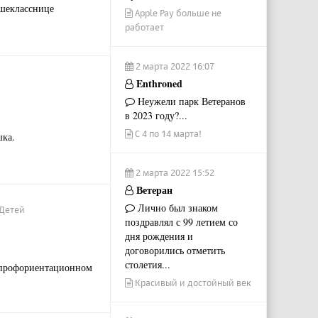
ршекласснице
Apple Pay больше не
работает
2 марта 2022 16:07
Enthroned
Неужели парк Ветеранов
в 2023 году?...
С 4 по 14 марта!
шка.
2 марта 2022 15:52
Ветеран
Лично был знаком
иДетей
поздравлял с 99 летием со
дня рождения и
договорились отметить
столетия...
 профориентационном
Красивый и достойный век