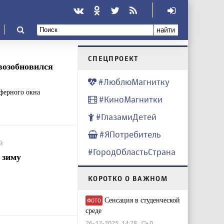
найти
CПЕЦПРОЕКТ
возобновился
#ЛюблюМагнитку
сферного окна
#КиноМагнитки
#ГлазамиДетей
#ЯПотребитель
й
#ГородОбластьСтрана
 зиму
КОРОТКО О ВАЖНОМ
Сенсация в студенческой
ФОТО
среде
26-12-2025, 14:28
0