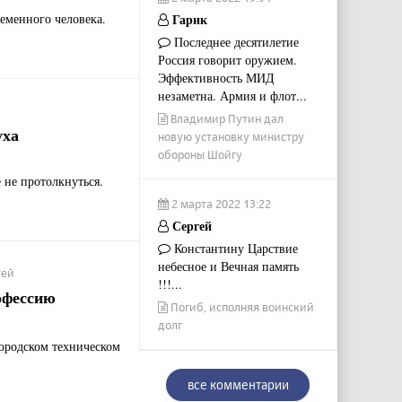
ременного человека.
Гарик
Последнее десятилетие
Россия говорит оружием.
Эффективность МИД
незаметна. Армия и флот...
Владимир Путин дал
уха
новую установку министру
обороны Шойгу
 не протолкнуться.
2 марта 2022 13:22
Сергей
Константину Царствие
небесное и Вечная память
тей
!!!...
рофессию
Погиб, исполняя воинский
долг
ородском техническом
все комментарии