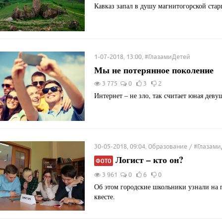
Кавказ запал в душу магнитогорской ста
1-07-2018, 13:00, #ГлазамиДетей
Мы не потерянное поколение
3 775
0
3
2
Интернет – не зло, так считает юная деву
30-05-2018, 09:04, Образование / #Глазам
Логист – кто он?
ФОТО
3 961
0
6
0
Об этом городские школьники узнали на
квесте.