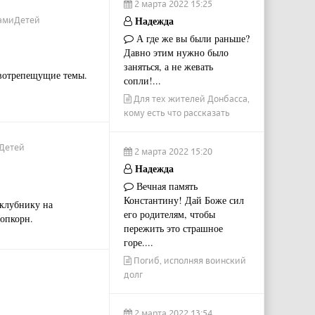
2 марта 2022 15:25
Надежда
азамиДетей
А где же вы были раньше?
Давно этим нужно было
заняться, а не жевать
вотрепещущие темы.
сопли!...
Для тех жителей Донбасса,
кому есть что рассказать
иДетей
2 марта 2022 15:20
Надежда
Вечная память
Константину! Дай Боже сил
 клубнику на
его родителям, чтобы
опкорн.
пережить это страшное
горе....
Погиб, исполняя воинский
долг
2 марта 2022 13:54