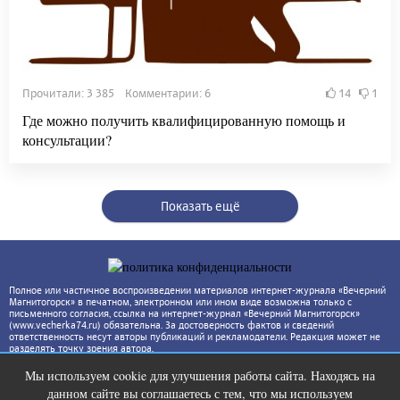
Прочитали: 3 385 Комментарии: 6
14
1
Где можно получить квалифицированную помощь и
консультации?
Показать ещё
Полное или частичное воспроизведении материалов интернет-журнала «Вечерний
Магнитогорск» в печатном, электронном или ином виде возможна только с
письменного согласия, ссылка на интернет-журнал «Вечерний Магнитогорск»
(www.vecherka74.ru) обязательна. За достоверность фактов и сведений
ответственность несут авторы публикаций и рекламодатели. Редакция может не
разделять точку зрения автора.
Мы используем cookie для улучшения работы сайта. Находясь на
Скрытая камера на пляже Крыма:
i
данном сайте вы соглашаетесь с тем, что мы используем
Что люди вытворяют, когда их не